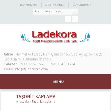
HAKKIMIZDA
MISYONUMUZ
VIZYONUMUZ
Adres:
Mehmet Akif Ersoy Mah. Çamlıca Yolu Cad. Ayışığı Sk. No:21
Kat: 3 Daire: 3 Üsküdar/ İstanbul
Telefon:
+90 216 557 75 41
+90 533 413 36 34
Email:
info [at] ladekora.com
MENÜ
TAŞONIT KAPLAMA
Anasayfa
»
Taşonit Kaplama