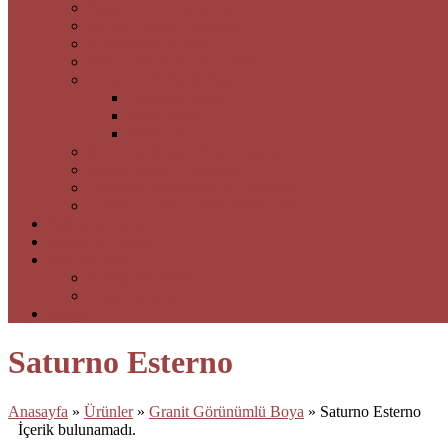
Asma Tavan Hizmetleri
Barisol Tavan Hizmetleri
Kartonpiyer Kemer
Dış Cephe Boya Kaplamalar
Laminant Parke & Sistre Cila
Laminant Parke
Masif Parke
Sistre Cila
İç ve Dış Mimari Proje Tasarım
Bahçe Peyzaj Hizmetleri
Taş Panel Restorasyon Hizmetleri
Ladekora Özel Üretim Dekoratifler
Referanslarımız
Bizden Haberler
Basında Biz
Fotoğraf Galerisi
Video Galerisi
İletişim
Saturno Esterno
Anasayfa
»
Ürünler
»
Granit Görünümlü Boya
»
Saturno Esterno
İçerik bulunamadı.