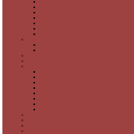
Morina
Nuvole Reflekte
Tuscano
Mina
Simone
Seddef
Nuca Saten
3 Boyutlu İtalyan Boya
3 Boyutlu Desen
Timsah Desen
Brüt Beton Görünümlü Boya
Ahşap & Ağaç Kabuk Desen
Granit Görünümlü Boya
Luna Nera
Satürno
Flora Muci
Flora Silver Gold Bronz
Braşov
Sibiu
Pienza
Saturno Esterno
Poliüretan Bordür ve Çıta
Poliüretan Kartonpiyer Süslemeler
Dalga Desenli MDF
3 Boyutlu Kaplamalar