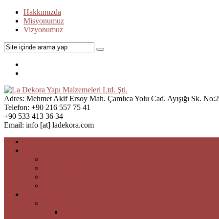
Hakkımızda
Misyonumuz
Vizyonumuz
Adres:
Mehmet Akif Ersoy Mah. Çamlıca Yolu Cad. Ayışığı Sk. No:21
Telefon:
+90 216 557 75 41
+90 533 413 36 34
Email:
info [at] ladekora.com
Anasayfa
Kurumsal
Hakkımızda
Misyonumuz
Vizyonumuz
Kalite Politikamız
Hizmetlerimiz
Dekoratif İtalyan Boya
Aretino