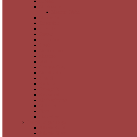
Riflessi
Mantovano
Mermer Efekti
Marmorino
Travertino
Traverten
Pescata
Pompeiano
Crash
Mediterraneo
Micaceo
Volterra
Chrome Coat
Metallizato
Vivaldi
Kurtuba
Persepolis
Keykubad
Marblechrome
Milleluci
Fiore
Piacentino
Sedefli İtalyan Boya
Atlantis Gold
Atlantis Silver