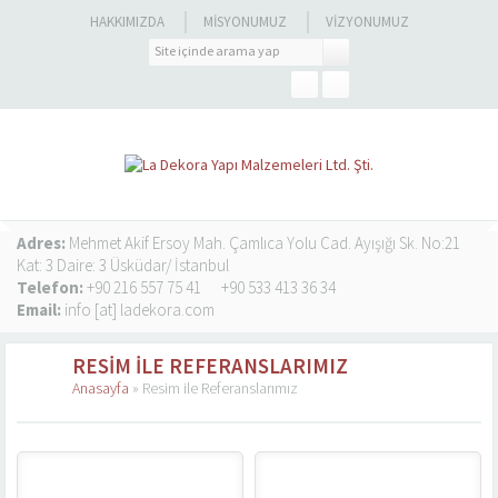
HAKKIMIZDA
MISYONUMUZ
VIZYONUMUZ
Adres:
Mehmet Akif Ersoy Mah. Çamlıca Yolu Cad. Ayışığı Sk. No:21
Kat: 3 Daire: 3 Üsküdar/ İstanbul
Telefon:
+90 216 557 75 41
+90 533 413 36 34
Email:
info [at] ladekora.com
RESIM ILE REFERANSLARIMIZ
Anasayfa
»
Resim ile Referanslarımız