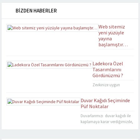
BİZDEN HABERLER
Web sitemiz
yeni yüzüyle
yayına
başlamıştır…
Yenilenen
tasarımıyla
Ladekora Özel
ladekora.com yayın
Tasarımlarını
hayatına başlamıştır.
Gördünüzmü ?
Zevkinize uygun
tasarımlarımızdan mekanlar
uygun olanını
Duvar Kağıdı Seçiminde
beğenerek Estetik ve
Püf Noktalar
Ferahlatıcı ortamlara
sahip olabilirsiniz.
Duvarlarımızı duvar kağıdı ile
kaplamaya karar verdiğimizde,
hepimizin olduğu gibi genelde
kendimize soracağımız ilk soru
nasıl bir duvar kağıdı seçimi