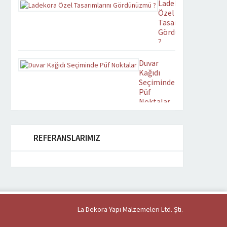
Ladekora
Yenilenen
Özel
tasarımıyla
Tasarımlarını
ladekora.com yayın
Gördünüzmü
hayatına
?
başlamıştır.
Zevkinize
Duvar
uygun
Kağıdı
tasarımlarımızdan mekan
Seçiminde
uygun
Püf
olanını
Noktalar
beğenerek
Estetik ve
Duvarlarımızı
Ferahlatıcı
duvar
ortamlara
kağıdı ile
REFERANSLARIMIZ
sahip
kaplamaya
olabilirsiniz.
karar
verdiğimizde,
hepimizin
olduğu gibi
genelde
kendimize
La Dekora Yapı Malzemeleri Ltd. Şti.
soracağımız
ilk soru nasıl