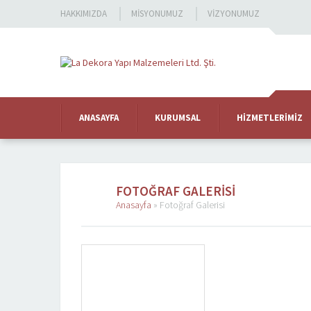
HAKKIMIZDA
MISYONUMUZ
VIZYONUMUZ
ANASAYFA
KURUMSAL
HIZMETLERIMIZ
FOTOĞRAF GALERISI
Anasayfa
»
Fotoğraf Galerisi