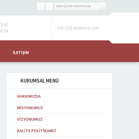
75 41
info [at] ladekora.com
36 34
İLETIŞIM
KURUMSAL MENÜ
HAKKIMIZDA
MISYONUMUZ
VIZYONUMUZ
KALITE POLITIKAMIZ