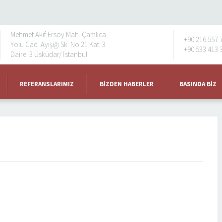
Mehmet Akif Ersoy Mah. Çamlıca
+90 216 557 
Yolu Cad. Ayışığı Sk. No:21 Kat: 3
+90 533 413 
Daire: 3 Üsküdar/ İstanbul
REFERANSLARIMIZ
BIZDEN HABERLER
BASINDA BIZ