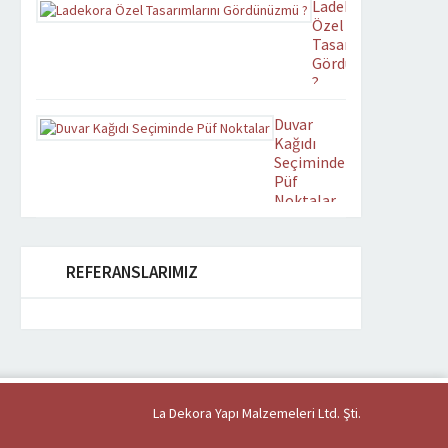
Ladekora
Yenilenen
Özel
tasarımıyla
Tasarımlarını
ladekora.com yayın
Gördünüzmü
hayatına
?
başlamıştır.
Zevkinize
Duvar
uygun
Kağıdı
tasarımlarımızdan mekan
Seçiminde
uygun
Püf
olanını
Noktalar
beğenerek
Estetik ve
Duvarlarımızı
Ferahlatıcı
duvar
ortamlara
kağıdı ile
REFERANSLARIMIZ
sahip
kaplamaya
olabilirsiniz.
karar
verdiğimizde,
hepimizin
olduğu gibi
genelde
kendimize
La Dekora Yapı Malzemeleri Ltd. Şti.
soracağımız
ilk soru nasıl