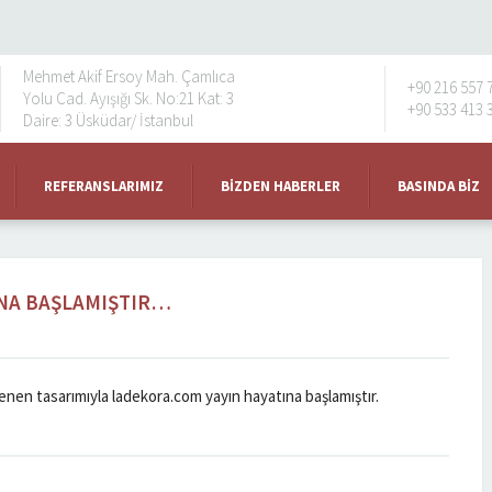
Mehmet Akif Ersoy Mah. Çamlıca
+90 216 557 
Yolu Cad. Ayışığı Sk. No:21 Kat: 3
+90 533 413 
Daire: 3 Üsküdar/ İstanbul
REFERANSLARIMIZ
BIZDEN HABERLER
BASINDA BIZ
INA BAŞLAMIŞTIR…
lenen tasarımıyla ladekora.com yayın hayatına başlamıştır.