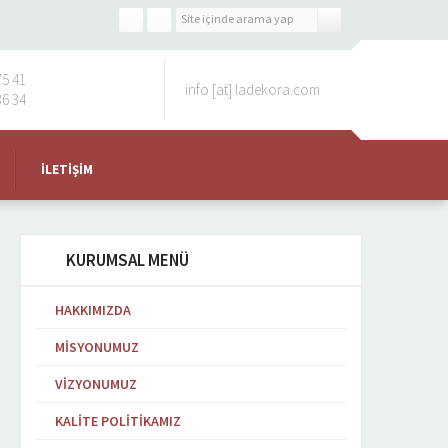
75 41
info [at] ladekora.com
36 34
İLETIŞIM
KURUMSAL MENÜ
HAKKIMIZDA
MISYONUMUZ
VIZYONUMUZ
KALITE POLITIKAMIZ