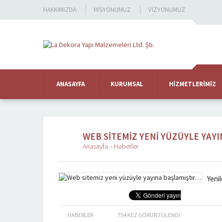
HAKKIMIZDA
MISYONUMUZ
VIZYONUMUZ
ANASAYFA
KURUMSAL
HIZMETLERIMIZ
WEB SITEMIZ YENI YÜZÜYLE YAY
Anasayfa
»
Haberler
Yeni
HABERLER
754
KEZ GÖRÜNTÜLENDI