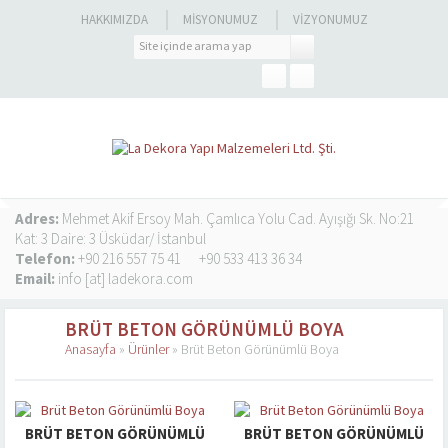
HAKKIMIZDA
MISYONUMUZ
VIZYONUMUZ
Adres:
Mehmet Akif Ersoy Mah. Çamlıca Yolu Cad. Ayışığı Sk. No:21
Kat: 3 Daire: 3 Üsküdar/ İstanbul
Telefon:
+90 216 557 75 41
+90 533 413 36 34
Email:
info [at] ladekora.com
BRÜT BETON GÖRÜNÜMLÜ BOYA
Anasayfa
»
Ürünler
»
Brüt Beton Görünümlü Boya
BRÜT BETON GÖRÜNÜMLÜ
BRÜT BETON GÖRÜNÜMLÜ