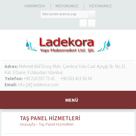
HAKKIMIZDA
MISYONUMUZ
VIZYONUMUZ
Adres:
Mehmet Akif Ersoy Mah. Çamlıca Yolu Cad. Ayışığı Sk. No:21
Kat: 3 Daire: 3 Üsküdar/ İstanbul
Telefon:
+90 216 557 75 41
+90 533 413 36 34
Email:
info [at] ladekora.com
MENÜ
TAŞ PANEL HIZMETLERI
Anasayfa
»
Taş Panel Hizmetleri