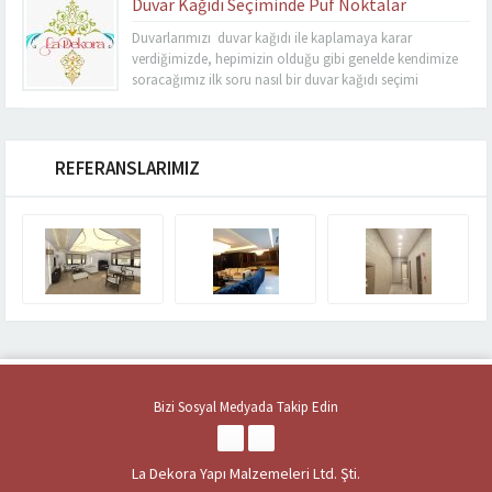
Duvar Kağıdı Seçiminde Püf Noktalar
Duvarlarımızı duvar kağıdı ile kaplamaya karar
verdiğimizde, hepimizin olduğu gibi genelde kendimize
soracağımız ilk soru nasıl bir duvar kağıdı seçimi
yapmayalım ki sonuç mümkün olan en tatminkar sonuç
olsun yapılan çabalar amacına ulaşsın. Hiç birimiz
istemeyiz ki uğraşlarımız ve ödediğimiz maliyetler boşa
gitsin birazda bunun içindir ki duvar kağıdı seçimi biraz...
REFERANSLARIMIZ
Bizi Sosyal Medyada Takip Edin
La Dekora Yapı Malzemeleri Ltd. Şti.