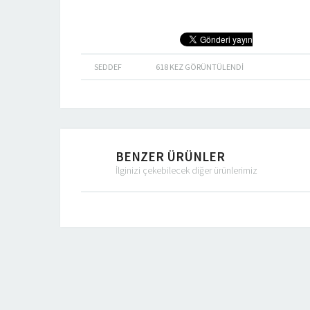
SEDDEF
618
KEZ GÖRÜNTÜLENDI
BENZER ÜRÜNLER
İlginizi çekebilecek diğer ürünlerimiz