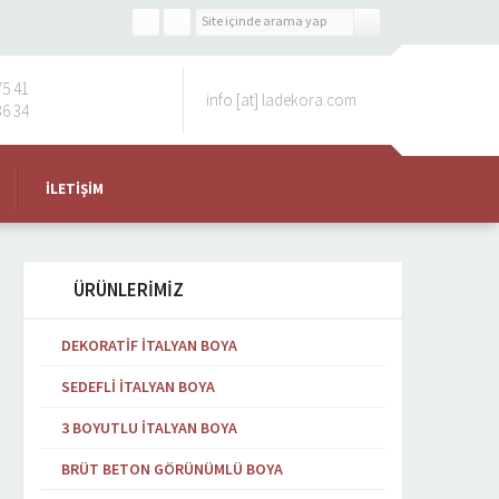
75 41
info [at] ladekora.com
36 34
İLETIŞIM
ÜRÜNLERİMİZ
DEKORATIF İTALYAN BOYA
SEDEFLI İTALYAN BOYA
3 BOYUTLU İTALYAN BOYA
BRÜT BETON GÖRÜNÜMLÜ BOYA