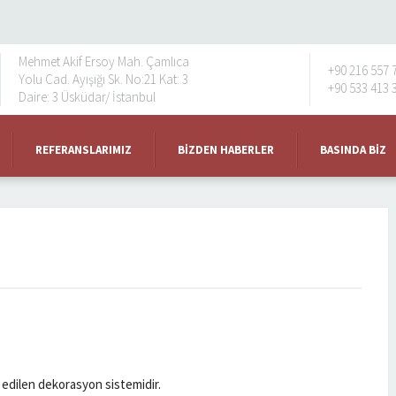
Mehmet Akif Ersoy Mah. Çamlıca
+90 216 557 
Yolu Cad. Ayışığı Sk. No:21 Kat: 3
+90 533 413 
Daire: 3 Üsküdar/ İstanbul
REFERANSLARIMIZ
BIZDEN HABERLER
BASINDA BIZ
 edilen dekorasyon sistemidir.