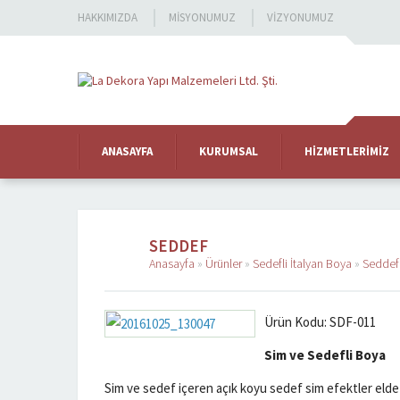
HAKKIMIZDA
MISYONUMUZ
VIZYONUMUZ
ANASAYFA
KURUMSAL
HIZMETLERIMIZ
SEDDEF
Anasayfa
»
Ürünler
»
Sedefli İtalyan Boya
»
Seddef
Ürün Kodu: SDF-011
Sim ve Sedefli Boya
Sim ve sedef içeren açık koyu sedef sim efektler elde