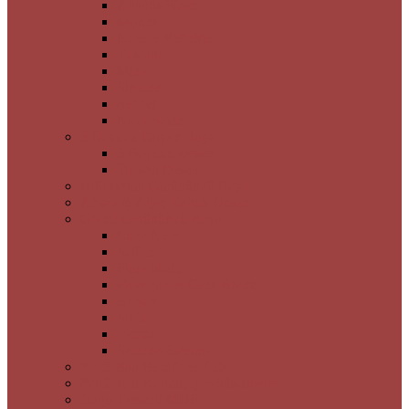
Atlantis Silver
Morina
Nuvole Reflekte
Tuscano
Mina
Simone
Seddef
Nuca Saten
3 Boyutlu İtalyan Boya
3 Boyutlu Desen
Timsah Desen
Brüt Beton Görünümlü Boya
Ahşap & Ağaç Kabuk Desen
Granit Görünümlü Boya
Luna Nera
Satürno
Flora Muci
Flora Silver Gold Bronz
Braşov
Sibiu
Pienza
Saturno Esterno
Poliüretan Bordür ve Çıta
Poliüretan Kartonpiyer Süslemeler
Dalga Desenli MDF