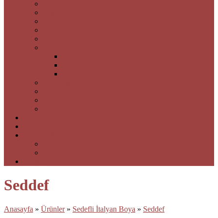
3 Boyutlu Kaplamalar
Asma Tavan Hizmetleri
Barisol Tavan Hizmetleri
Kartonpiyer Kemer
Dış Cephe Boya Kaplamalar
Laminant Parke & Sistre Cila
Laminant Parke
Masif Parke
Sistre Cila
İç ve Dış Mimari Proje Tasarım
Bahçe Peyzaj Hizmetleri
Taş Panel Restorasyon Hizmetleri
Ladekora Özel Üretim Dekoratifler
Referanslarımız
Bizden Haberler
Basında Biz
Fotoğraf Galerisi
Video Galerisi
İletişim
Seddef
Anasayfa
»
Ürünler
»
Sedefli İtalyan Boya
»
Seddef