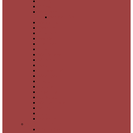
Aretino
Riflessi
Mantovano
Mermer Efekti
Marmorino
Travertino
Traverten
Pescata
Pompeiano
Crash
Mediterraneo
Micaceo
Volterra
Chrome Coat
Metallizato
Vivaldi
Kurtuba
Persepolis
Keykubad
Marblechrome
Milleluci
Fiore
Piacentino
Sedefli İtalyan Boya
Atlantis Gold