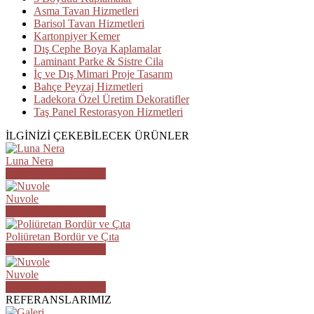
Asma Tavan Hizmetleri
Barisol Tavan Hizmetleri
Kartonpiyer Kemer
Dış Cephe Boya Kaplamalar
Laminant Parke & Sistre Cila
İç ve Dış Mimari Proje Tasarım
Bahçe Peyzaj Hizmetleri
Ladekora Özel Üretim Dekoratifler
Taş Panel Restorasyon Hizmetleri
İLGİNİZİ ÇEKEBİLECEK ÜRÜNLER
Luna Nera
ÜRÜN DETAYLARI
Nuvole
ÜRÜN DETAYLARI
Poliüretan Bordür ve Çıta
ÜRÜN DETAYLARI
Nuvole
ÜRÜN DETAYLARI
REFERANSLARIMIZ