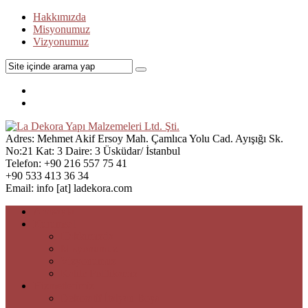
Hakkımızda
Misyonumuz
Vizyonumuz
Adres:
Mehmet Akif Ersoy Mah. Çamlıca Yolu Cad. Ayışığı Sk.
No:21 Kat: 3 Daire: 3 Üsküdar/ İstanbul
Telefon:
+90 216 557 75 41
+90 533 413 36 34
Email:
info [at] ladekora.com
Anasayfa
Kurumsal
Hakkımızda
Misyonumuz
Vizyonumuz
Kalite Politikamız
Hizmetlerimiz
Dekoratif İtalyan Boya