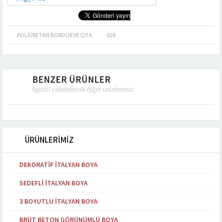
POLIÜRETAN BORDÜR VE ÇITA
659
BENZER ÜRÜNLER
İlginizi çekebilecek diğer ürünlerimiz
ÜRÜNLERİMİZ
DEKORATIF İTALYAN BOYA
SEDEFLI İTALYAN BOYA
3 BOYUTLU İTALYAN BOYA
BRÜT BETON GÖRÜNÜMLÜ BOYA