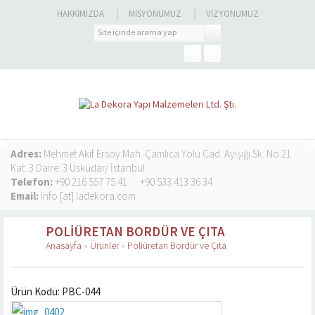
HAKKIMIZDA
MISYONUMUZ
VIZYONUMUZ
Adres:
Mehmet Akif Ersoy Mah. Çamlıca Yolu Cad. Ayışığı Sk. No:21
Kat: 3 Daire: 3 Üsküdar/ İstanbul
Telefon:
+90 216 557 75 41
+90 533 413 36 34
Email:
info [at] ladekora.com
POLIÜRETAN BORDÜR VE ÇITA
Anasayfa
»
Ürünler
»
Poliüretan Bordür ve Çıta
Ürün Kodu: PBC-044