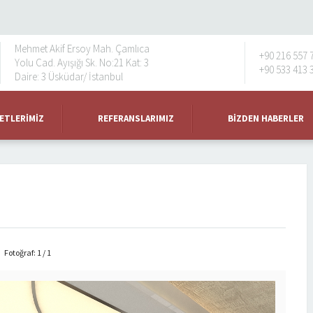
Mehmet Akif Ersoy Mah. Çamlıca
+90 216 557 
Yolu Cad. Ayışığı Sk. No:21 Kat: 3
+90 533 413 
Daire: 3 Üsküdar/ İstanbul
ETLERIMIZ
REFERANSLARIMIZ
BIZDEN HABERLER
Fotoğraf: 1 / 1