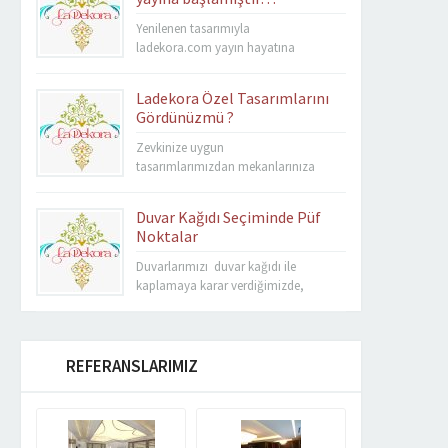
Yenilenen tasarımıyla
ladekora.com yayın hayatına
başlamıştır.
Ladekora Özel Tasarımlarını
Gördünüzmü ?
Zevkinize uygun
tasarımlarımızdan mekanlarınıza
uygun olanını beğenerek Estetik ve
Ferahlatıcı ortamlara sahip
Duvar Kağıdı Seçiminde Püf
olabilirsiniz.
Noktalar
Duvarlarımızı duvar kağıdı ile
kaplamaya karar verdiğimizde,
hepimizin olduğu gibi genelde
kendimize soracağımız ilk soru nasıl
bir duvar kağıdı seçimi yapmayalım ki
sonuç mümkün olan en tatminkar
REFERANSLARIMIZ
sonuç olsun yapılan çabalar amacına
ulaşsın. Hiç birimiz istemeyiz ki
uğraşlarımız ve ödediğimiz maliyetler
boşa gitsin birazda bunun içindir ki