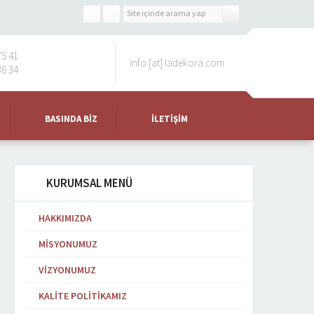
75 41
info [at] ladekora.com
36 34
BASINDA BIZ
İLETIŞIM
KURUMSAL MENÜ
HAKKIMIZDA
MISYONUMUZ
VIZYONUMUZ
KALITE POLITIKAMIZ