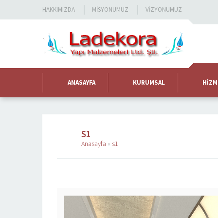
HAKKIMIZDA
MISYONUMUZ
VIZYONUMUZ
ANASAYFA
KURUMSAL
HIZM
S1
Anasayfa
»
s1