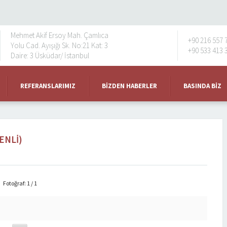
Mehmet Akif Ersoy Mah. Çamlıca
+90 216 557 
Yolu Cad. Ayışığı Sk. No:21 Kat: 3
+90 533 413 
Daire: 3 Üsküdar/ İstanbul
REFERANSLARIMIZ
BIZDEN HABERLER
BASINDA BIZ
ENLI)
Fotoğraf: 1 / 1