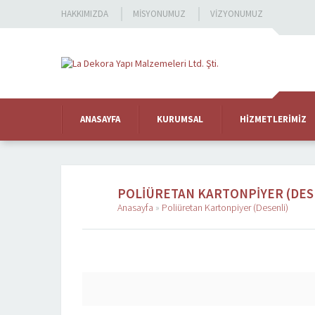
HAKKIMIZDA
MISYONUMUZ
VIZYONUMUZ
ANASAYFA
KURUMSAL
HIZMETLERIMIZ
POLIÜRETAN KARTONPIYER (DES
Anasayfa
»
Poliüretan Kartonpiyer (Desenli)