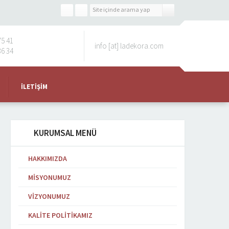
75 41
info [at] ladekora.com
36 34
İLETIŞIM
KURUMSAL MENÜ
HAKKIMIZDA
MISYONUMUZ
VIZYONUMUZ
KALITE POLITIKAMIZ