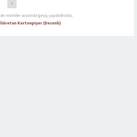
1
rak resimler arasında geçiş yapabilirsiniz.
liüretan Kartonpiyer (Desenli)