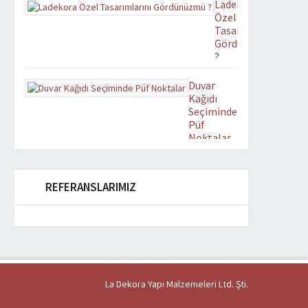
Ladekora
Yenilenen
Özel
tasarımıyla
Tasarımlarını
ladekora.com yayın
Gördünüzmü
hayatına
?
başlamıştır.
Zevkinize
Duvar
uygun
Kağıdı
tasarımlarımızdan mekan
Seçiminde
uygun
Püf
olanını
Noktalar
beğenerek
Estetik ve
Duvarlarımızı
Ferahlatıcı
duvar
ortamlara
kağıdı ile
REFERANSLARIMIZ
sahip
kaplamaya
olabilirsiniz.
karar
verdiğimizde,
hepimizin
olduğu gibi
genelde
kendimize
La Dekora Yapı Malzemeleri Ltd. Şti.
soracağımız
ilk soru nasıl