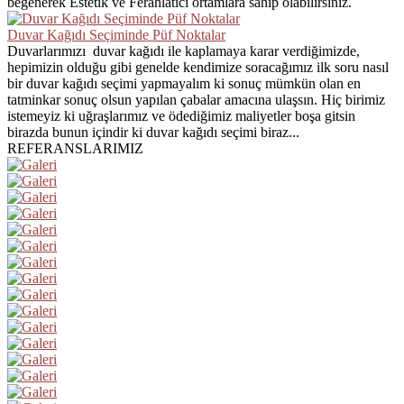
beğenerek Estetik ve Ferahlatıcı ortamlara sahip olabilirsiniz.
Duvar Kağıdı Seçiminde Püf Noktalar
Duvarlarımızı duvar kağıdı ile kaplamaya karar verdiğimizde,
hepimizin olduğu gibi genelde kendimize soracağımız ilk soru nasıl
bir duvar kağıdı seçimi yapmayalım ki sonuç mümkün olan en
tatminkar sonuç olsun yapılan çabalar amacına ulaşsın. Hiç birimiz
istemeyiz ki uğraşlarımız ve ödediğimiz maliyetler boşa gitsin
birazda bunun içindir ki duvar kağıdı seçimi biraz...
REFERANSLARIMIZ