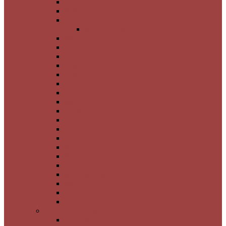
Aretino
Riflessi
Mantovano
Mermer Efekti
Marmorino
Travertino
Traverten
Pescata
Pompeiano
Crash
Mediterraneo
Micaceo
Volterra
Chrome Coat
Metallizato
Vivaldi
Kurtuba
Persepolis
Keykubad
Marblechrome
Milleluci
Fiore
Piacentino
Sedefli İtalyan Boya
Atlantis Gold