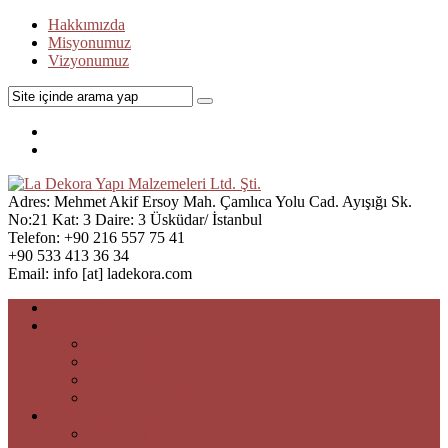
Hakkımızda
Misyonumuz
Vizyonumuz
Adres:
Mehmet Akif Ersoy Mah. Çamlıca Yolu Cad. Ayışığı Sk.
No:21 Kat: 3 Daire: 3 Üsküdar/ İstanbul
Telefon:
+90 216 557 75 41
+90 533 413 36 34
Email:
info [at] ladekora.com
Anasayfa
Kurumsal
Hakkımızda
Misyonumuz
Vizyonumuz
Kalite Politikamız
Hizmetlerimiz
Dekoratif İtalyan Boya