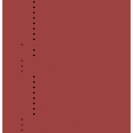
Atlantis Silver
Morina
Nuvole Reflekte
Tuscano
Mina
Simone
Seddef
Nuca Saten
3 Boyutlu İtalyan Boya
3 Boyutlu Desen
Timsah Desen
Brüt Beton Görünümlü Boya
Ahşap & Ağaç Kabuk Desen
Granit Görünümlü Boya
Luna Nera
Satürno
Flora Muci
Flora Silver Gold Bronz
Braşov
Sibiu
Pienza
Saturno Esterno
Poliüretan Bordür ve Çıta
Poliüretan Kartonpiyer Süslemeler
Dalga Desenli MDF