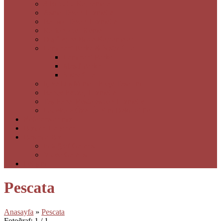
3 Boyutlu Kaplamalar
Asma Tavan Hizmetleri
Barisol Tavan Hizmetleri
Kartonpiyer Kemer
Dış Cephe Boya Kaplamalar
Laminant Parke & Sistre Cila
Laminant Parke
Masif Parke
Sistre Cila
İç ve Dış Mimari Proje Tasarım
Bahçe Peyzaj Hizmetleri
Taş Panel Restorasyon Hizmetleri
Ladekora Özel Üretim Dekoratifler
Referanslarımız
Bizden Haberler
Basında Biz
Fotoğraf Galerisi
Video Galerisi
İletişim
Pescata
Anasayfa
»
Pescata
Fotoğraf: 1 / 1