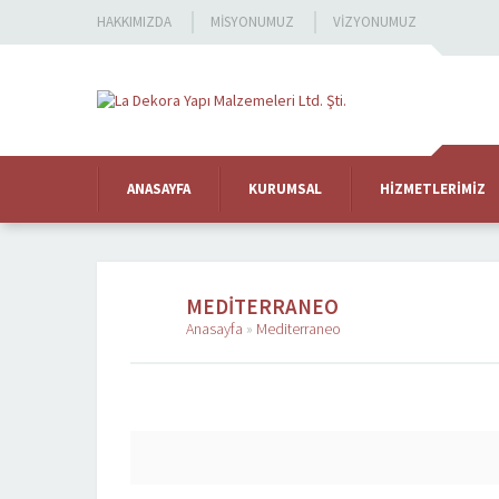
HAKKIMIZDA
MISYONUMUZ
VIZYONUMUZ
ANASAYFA
KURUMSAL
HIZMETLERIMIZ
MEDITERRANEO
Anasayfa
»
Mediterraneo