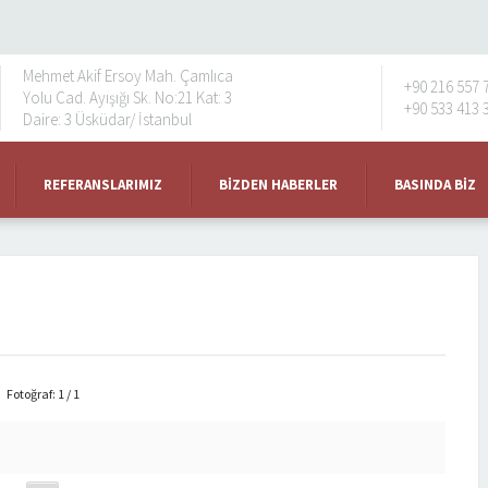
Mehmet Akif Ersoy Mah. Çamlıca
+90 216 557 
Yolu Cad. Ayışığı Sk. No:21 Kat: 3
+90 533 413 
Daire: 3 Üsküdar/ İstanbul
REFERANSLARIMIZ
BIZDEN HABERLER
BASINDA BIZ
Fotoğraf: 1 / 1