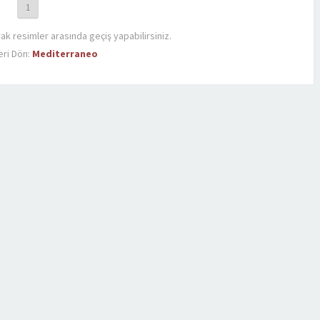
1
rak resimler arasında geçiş yapabilirsiniz.
ri Dön:
Mediterraneo