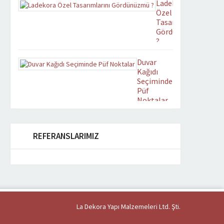
Ladekora
Yenilenen
Özel
tasarımıyla
Tasarımlarını
ladekora.com yayın
Gördünüzmü
hayatına
?
başlamıştır.
Zevkinize
Duvar
uygun
Kağıdı
tasarımlarımızdan mekan
Seçiminde
uygun
Püf
olanını
Noktalar
beğenerek
Estetik ve
Duvarlarımızı
Ferahlatıcı
duvar
ortamlara
kağıdı ile
REFERANSLARIMIZ
sahip
kaplamaya
olabilirsiniz.
karar
verdiğimizde,
hepimizin
olduğu gibi
genelde
kendimize
La Dekora Yapı Malzemeleri Ltd. Şti.
soracağımız
ilk soru nasıl