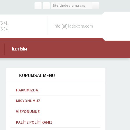
75 41
info [at] ladekora.com
36 34
İLETIŞIM
KURUMSAL MENÜ
HAKKIMIZDA
MISYONUMUZ
VIZYONUMUZ
KALITE POLITIKAMIZ