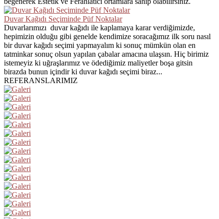
beğenerek Estetik ve Ferahlatıcı ortamlara sahip olabilirsiniz.
Duvar Kağıdı Seçiminde Püf Noktalar
Duvarlarımızı duvar kağıdı ile kaplamaya karar verdiğimizde,
hepimizin olduğu gibi genelde kendimize soracağımız ilk soru nasıl
bir duvar kağıdı seçimi yapmayalım ki sonuç mümkün olan en
tatminkar sonuç olsun yapılan çabalar amacına ulaşsın. Hiç birimiz
istemeyiz ki uğraşlarımız ve ödediğimiz maliyetler boşa gitsin
birazda bunun içindir ki duvar kağıdı seçimi biraz...
REFERANSLARIMIZ