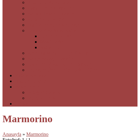
3 Boyutlu Kaplamalar
Asma Tavan Hizmetleri
Barisol Tavan Hizmetleri
Kartonpiyer Kemer
Dış Cephe Boya Kaplamalar
Laminant Parke & Sistre Cila
Laminant Parke
Masif Parke
Sistre Cila
İç ve Dış Mimari Proje Tasarım
Bahçe Peyzaj Hizmetleri
Taş Panel Restorasyon Hizmetleri
Ladekora Özel Üretim Dekoratifler
Referanslarımız
Bizden Haberler
Basında Biz
Fotoğraf Galerisi
Video Galerisi
İletişim
Marmorino
Anasayfa
»
Marmorino
Fotoğraf: 1 / 1