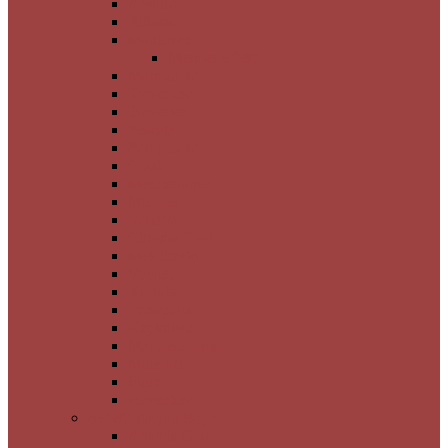
Aretino
Riflessi
Mantovano
Mermer Efekti
Marmorino
Travertino
Traverten
Pescata
Pompeiano
Crash
Mediterraneo
Micaceo
Volterra
Chrome Coat
Metallizato
Vivaldi
Kurtuba
Persepolis
Keykubad
Marblechrome
Milleluci
Fiore
Piacentino
Sedefli İtalyan Boya
Atlantis Gold