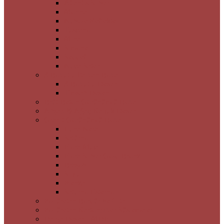
Atlantis Silver
Morina
Nuvole Reflekte
Tuscano
Mina
Simone
Seddef
Nuca Saten
3 Boyutlu İtalyan Boya
3 Boyutlu Desen
Timsah Desen
Brüt Beton Görünümlü Boya
Ahşap & Ağaç Kabuk Desen
Granit Görünümlü Boya
Luna Nera
Satürno
Flora Muci
Flora Silver Gold Bronz
Braşov
Sibiu
Pienza
Saturno Esterno
Poliüretan Bordür ve Çıta
Poliüretan Kartonpiyer Süslemeler
Dalga Desenli MDF