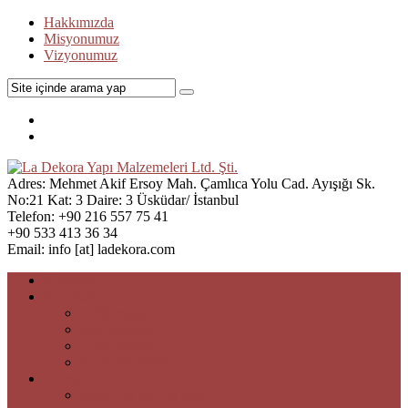
Hakkımızda
Misyonumuz
Vizyonumuz
Adres:
Mehmet Akif Ersoy Mah. Çamlıca Yolu Cad. Ayışığı Sk.
No:21 Kat: 3 Daire: 3 Üsküdar/ İstanbul
Telefon:
+90 216 557 75 41
+90 533 413 36 34
Email:
info [at] ladekora.com
Anasayfa
Kurumsal
Hakkımızda
Misyonumuz
Vizyonumuz
Kalite Politikamız
Hizmetlerimiz
Dekoratif İtalyan Boya