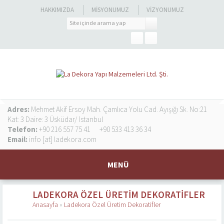
HAKKIMIZDA
MISYONUMUZ
VIZYONUMUZ
Adres:
Mehmet Akif Ersoy Mah. Çamlıca Yolu Cad. Ayışığı Sk. No:21
Kat: 3 Daire: 3 Üsküdar/ İstanbul
Telefon:
+90 216 557 75 41
+90 533 413 36 34
Email:
info [at] ladekora.com
MENÜ
LADEKORA ÖZEL ÜRETIM DEKORATIFLER
Anasayfa
»
Ladekora Özel Üretim Dekoratifler