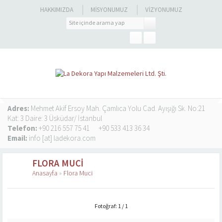
HAKKIMIZDA
MISYONUMUZ
VIZYONUMUZ
Adres:
Mehmet Akif Ersoy Mah. Çamlıca Yolu Cad. Ayışığı Sk. No:21
Kat: 3 Daire: 3 Üsküdar/ İstanbul
Telefon:
+90 216 557 75 41
+90 533 413 36 34
Email:
info [at] ladekora.com
FLORA MUCI
Anasayfa
»
Flora Muci
Fotoğraf: 1 / 1