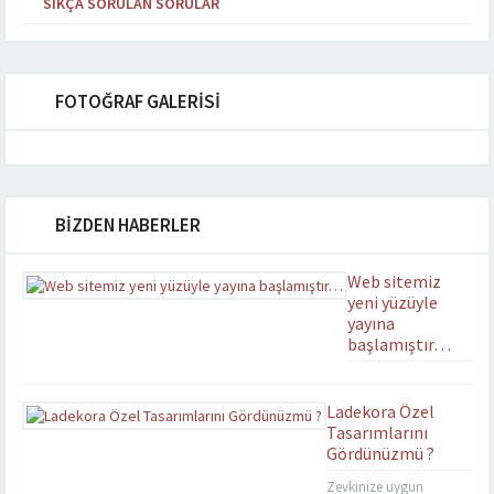
SIKÇA SORULAN SORULAR
FOTOĞRAF GALERİSİ
BİZDEN HABERLER
Web sitemiz
yeni yüzüyle
yayına
başlamıştır…
Yenilenen
tasarımıyla
Ladekora Özel
ladekora.com yayın
Tasarımlarını
hayatına başlamıştır.
Gördünüzmü ?
Zevkinize uygun