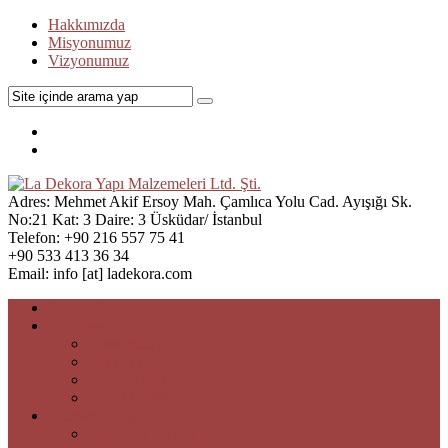
Hakkımızda
Misyonumuz
Vizyonumuz
Adres:
Mehmet Akif Ersoy Mah. Çamlıca Yolu Cad. Ayışığı Sk.
No:21 Kat: 3 Daire: 3 Üsküdar/ İstanbul
Telefon:
+90 216 557 75 41
+90 533 413 36 34
Email:
info [at] ladekora.com
Anasayfa
Kurumsal
Hakkımızda
Misyonumuz
Vizyonumuz
Kalite Politikamız
Hizmetlerimiz
Dekoratif İtalyan Boya