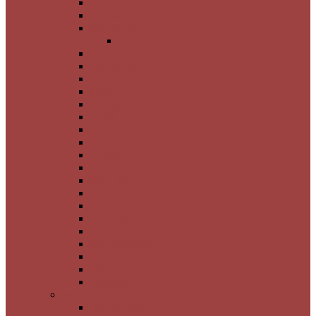
Aretino
Riflessi
Mantovano
Mermer Efekti
Marmorino
Travertino
Traverten
Pescata
Pompeiano
Crash
Mediterraneo
Micaceo
Volterra
Chrome Coat
Metallizato
Vivaldi
Kurtuba
Persepolis
Keykubad
Marblechrome
Milleluci
Fiore
Piacentino
Sedefli İtalyan Boya
Atlantis Gold