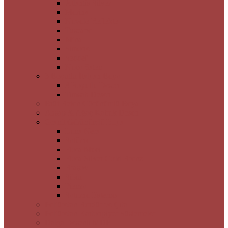
Atlantis Silver
Morina
Nuvole Reflekte
Tuscano
Mina
Simone
Seddef
Nuca Saten
3 Boyutlu İtalyan Boya
3 Boyutlu Desen
Timsah Desen
Brüt Beton Görünümlü Boya
Ahşap & Ağaç Kabuk Desen
Granit Görünümlü Boya
Luna Nera
Satürno
Flora Muci
Flora Silver Gold Bronz
Braşov
Sibiu
Pienza
Saturno Esterno
Poliüretan Bordür ve Çıta
Poliüretan Kartonpiyer Süslemeler
Dalga Desenli MDF