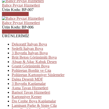
Bahçe Peyzaj Hizmetleri
Ürün Kodu: BP-007
ÜRÜN DETAYI
Bahçe Peyzaj Hizmetleri
Ürün Kodu: BP-006
ÜRÜN DETAYI
ÜRÜNLERİMİZ
Dekoratif İtalyan Boya
Sedefli İtalyan Boya
3 Boyutlu İtalyan Boya
Brüt Beton Görünümlü Boya
Ahşap & Ağaç Kabuk Desen
Granit Görünümlü Boya
Poliüretan Bordür ve Çıta
Poliüretan Kartonpiyer Süslemeler
Dalga Desenli MDF
3 Boyutlu Kaplamalar
Asma Tavan Hizmetleri
Barisol Tavan Hizmetleri
Kartonpiyer Kemer
Dış Cephe Boya Kaplamalar
Laminant Parke & Sistre Cila