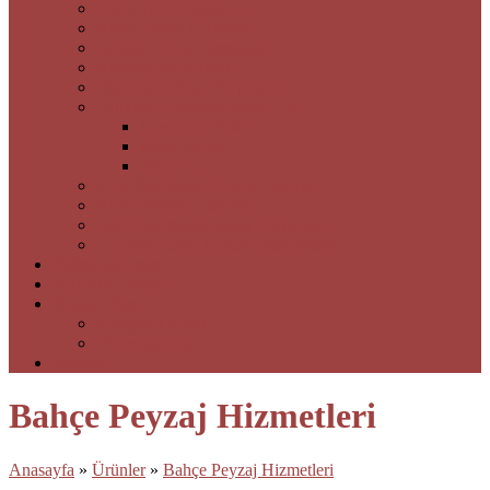
3 Boyutlu Kaplamalar
Asma Tavan Hizmetleri
Barisol Tavan Hizmetleri
Kartonpiyer Kemer
Dış Cephe Boya Kaplamalar
Laminant Parke & Sistre Cila
Laminant Parke
Masif Parke
Sistre Cila
İç ve Dış Mimari Proje Tasarım
Bahçe Peyzaj Hizmetleri
Taş Panel Restorasyon Hizmetleri
Ladekora Özel Üretim Dekoratifler
Referanslarımız
Bizden Haberler
Basında Biz
Fotoğraf Galerisi
Video Galerisi
İletişim
Bahçe Peyzaj Hizmetleri
Anasayfa
»
Ürünler
»
Bahçe Peyzaj Hizmetleri