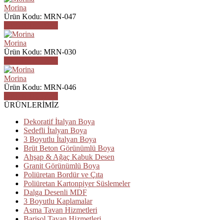
Morina
Ürün Kodu: MRN-047
ÜRÜN DETAYI
Morina
Ürün Kodu: MRN-030
ÜRÜN DETAYI
Morina
Ürün Kodu: MRN-046
ÜRÜN DETAYI
ÜRÜNLERİMİZ
Dekoratif İtalyan Boya
Sedefli İtalyan Boya
3 Boyutlu İtalyan Boya
Brüt Beton Görünümlü Boya
Ahşap & Ağaç Kabuk Desen
Granit Görünümlü Boya
Poliüretan Bordür ve Çıta
Poliüretan Kartonpiyer Süslemeler
Dalga Desenli MDF
3 Boyutlu Kaplamalar
Asma Tavan Hizmetleri
Barisol Tavan Hizmetleri