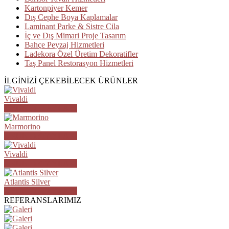
Kartonpiyer Kemer
Dış Cephe Boya Kaplamalar
Laminant Parke & Sistre Cila
İç ve Dış Mimari Proje Tasarım
Bahçe Peyzaj Hizmetleri
Ladekora Özel Üretim Dekoratifler
Taş Panel Restorasyon Hizmetleri
İLGİNİZİ ÇEKEBİLECEK ÜRÜNLER
Vivaldi
ÜRÜN DETAYLARI
Marmorino
ÜRÜN DETAYLARI
Vivaldi
ÜRÜN DETAYLARI
Atlantis Silver
ÜRÜN DETAYLARI
REFERANSLARIMIZ