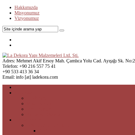
Hakkımızda
Misyonumuz
Vizyonumuz
Adres:
Mehmet Akif Ersoy Mah. Çamlıca Yolu Cad. Ayışığı Sk. No:21
Telefon:
+90 216 557 75 41
+90 533 413 36 34
Email:
info [at] ladekora.com
Anasayfa
Kurumsal
Hakkımızda
Misyonumuz
Vizyonumuz
Kalite Politikamız
Hizmetlerimiz
Dekoratif İtalyan Boya
Aretino