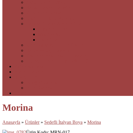
Asma Tavan Hizmetleri
Barisol Tavan Hizmetleri
Kartonpiyer Kemer
Dış Cephe Boya Kaplamalar
Laminant Parke & Sistre Cila
Laminant Parke
Masif Parke
Sistre Cila
İç ve Dış Mimari Proje Tasarım
Bahçe Peyzaj Hizmetleri
Taş Panel Restorasyon Hizmetleri
Ladekora Özel Üretim Dekoratifler
Referanslarımız
Bizden Haberler
Basında Biz
Fotoğraf Galerisi
Video Galerisi
İletişim
Morina
Anasayfa
»
Ürünler
»
Sedefli İtalyan Boya
»
Morina
Ürün Kodu: MRN-017