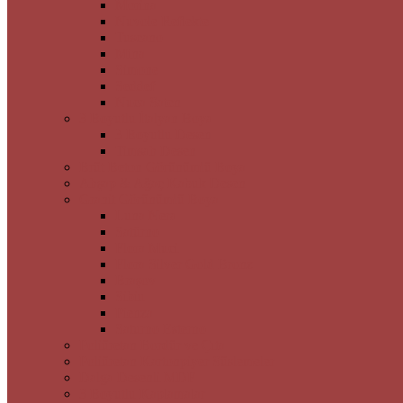
Morina
Nuvole Reflekte
Tuscano
Mina
Simone
Seddef
Nuca Saten
3 Boyutlu İtalyan Boya
3 Boyutlu Desen
Timsah Desen
Brüt Beton Görünümlü Boya
Ahşap & Ağaç Kabuk Desen
Granit Görünümlü Boya
Luna Nera
Satürno
Flora Muci
Flora Silver Gold Bronz
Braşov
Sibiu
Pienza
Saturno Esterno
Poliüretan Bordür ve Çıta
Poliüretan Kartonpiyer Süslemeler
Dalga Desenli MDF
3 Boyutlu Kaplamalar