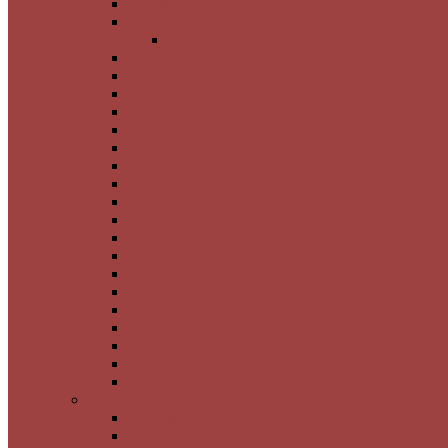
Riflessi
Mantovano
Mermer Efekti
Marmorino
Travertino
Traverten
Pescata
Pompeiano
Crash
Mediterraneo
Micaceo
Volterra
Chrome Coat
Metallizato
Vivaldi
Kurtuba
Persepolis
Keykubad
Marblechrome
Milleluci
Fiore
Piacentino
Sedefli İtalyan Boya
Atlantis Gold
Atlantis Silver