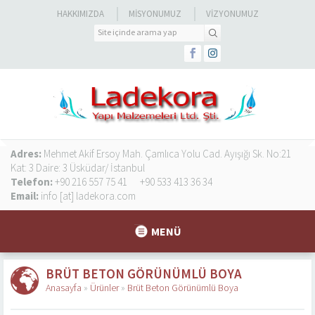
HAKKIMIZDA
MISYONUMUZ
VIZYONUMUZ
Adres:
Mehmet Akif Ersoy Mah. Çamlıca Yolu Cad. Ayışığı Sk. No:21
Kat: 3 Daire: 3 Üsküdar/ İstanbul
Telefon:
+90 216 557 75 41
+90 533 413 36 34
Email:
info [at] ladekora.com
MENÜ
BRÜT BETON GÖRÜNÜMLÜ BOYA
Anasayfa
»
Ürünler
»
Brüt Beton Görünümlü Boya