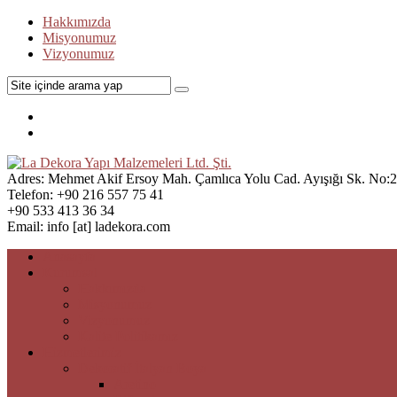
Hakkımızda
Misyonumuz
Vizyonumuz
Adres:
Mehmet Akif Ersoy Mah. Çamlıca Yolu Cad. Ayışığı Sk. No:21
Telefon:
+90 216 557 75 41
+90 533 413 36 34
Email:
info [at] ladekora.com
Anasayfa
Kurumsal
Hakkımızda
Misyonumuz
Vizyonumuz
Kalite Politikamız
Hizmetlerimiz
Dekoratif İtalyan Boya
Aretino