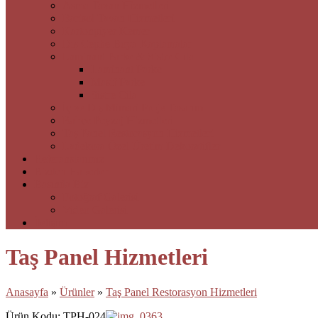
Asma Tavan Hizmetleri
Barisol Tavan Hizmetleri
Kartonpiyer Kemer
Dış Cephe Boya Kaplamalar
Laminant Parke & Sistre Cila
Laminant Parke
Masif Parke
Sistre Cila
İç ve Dış Mimari Proje Tasarım
Bahçe Peyzaj Hizmetleri
Taş Panel Restorasyon Hizmetleri
Ladekora Özel Üretim Dekoratifler
Referanslarımız
Bizden Haberler
Basında Biz
Fotoğraf Galerisi
Video Galerisi
İletişim
Taş Panel Hizmetleri
Anasayfa
»
Ürünler
»
Taş Panel Restorasyon Hizmetleri
Ürün Kodu: TPH-024