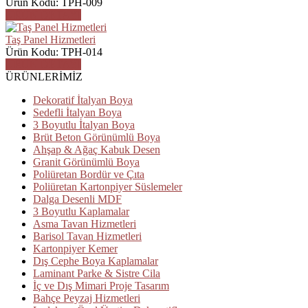
Ürün Kodu: TPH-009
ÜRÜN DETAYI
Taş Panel Hizmetleri
Ürün Kodu: TPH-014
ÜRÜN DETAYI
ÜRÜNLERİMİZ
Dekoratif İtalyan Boya
Sedefli İtalyan Boya
3 Boyutlu İtalyan Boya
Brüt Beton Görünümlü Boya
Ahşap & Ağaç Kabuk Desen
Granit Görünümlü Boya
Poliüretan Bordür ve Çıta
Poliüretan Kartonpiyer Süslemeler
Dalga Desenli MDF
3 Boyutlu Kaplamalar
Asma Tavan Hizmetleri
Barisol Tavan Hizmetleri
Kartonpiyer Kemer
Dış Cephe Boya Kaplamalar
Laminant Parke & Sistre Cila
İç ve Dış Mimari Proje Tasarım
Bahçe Peyzaj Hizmetleri