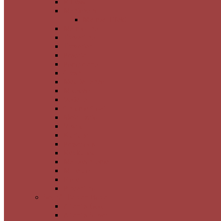
Riflessi
Mantovano
Mermer Efekti
Marmorino
Travertino
Traverten
Pescata
Pompeiano
Crash
Mediterraneo
Micaceo
Volterra
Chrome Coat
Metallizato
Vivaldi
Kurtuba
Persepolis
Keykubad
Marblechrome
Milleluci
Fiore
Piacentino
Sedefli İtalyan Boya
Atlantis Gold
Atlantis Silver