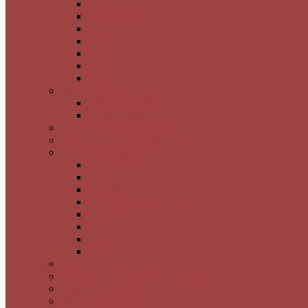
Morina
Nuvole Reflekte
Tuscano
Mina
Simone
Seddef
Nuca Saten
3 Boyutlu İtalyan Boya
3 Boyutlu Desen
Timsah Desen
Brüt Beton Görünümlü Boya
Ahşap & Ağaç Kabuk Desen
Granit Görünümlü Boya
Luna Nera
Satürno
Flora Muci
Flora Silver Gold Bronz
Braşov
Sibiu
Pienza
Saturno Esterno
Poliüretan Bordür ve Çıta
Poliüretan Kartonpiyer Süslemeler
Dalga Desenli MDF
3 Boyutlu Kaplamalar