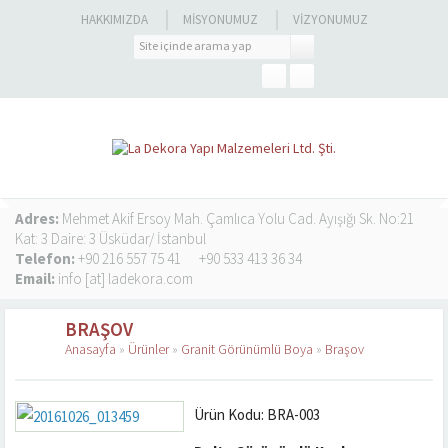
HAKKIMIZDA
MISYONUMUZ
VIZYONUMUZ
Adres:
Mehmet Akif Ersoy Mah. Çamlıca Yolu Cad. Ayışığı Sk. No:21
Kat: 3 Daire: 3 Üsküdar/ İstanbul
Telefon:
+90 216 557 75 41
+90 533 413 36 34
Email:
info [at] ladekora.com
BRAŞOV
Anasayfa
»
Ürünler
»
Granit Görünümlü Boya
»
Braşov
Ürün Kodu: BRA-003