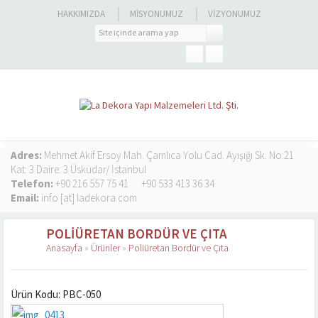
HAKKIMIZDA
MISYONUMUZ
VIZYONUMUZ
Adres:
Mehmet Akif Ersoy Mah. Çamlıca Yolu Cad. Ayışığı Sk. No:21
Kat: 3 Daire: 3 Üsküdar/ İstanbul
Telefon:
+90 216 557 75 41
+90 533 413 36 34
Email:
info [at] ladekora.com
POLIÜRETAN BORDÜR VE ÇITA
Anasayfa
»
Ürünler
»
Poliüretan Bordür ve Çıta
Ürün Kodu: PBC-050