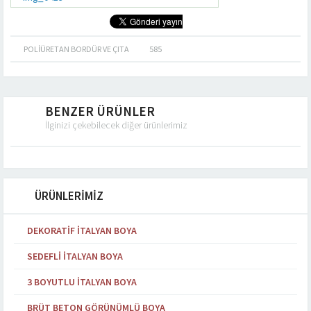
POLIÜRETAN BORDÜR VE ÇITA
585
BENZER ÜRÜNLER
İlginizi çekebilecek diğer ürünlerimiz
ÜRÜNLERİMİZ
DEKORATIF İTALYAN BOYA
SEDEFLI İTALYAN BOYA
3 BOYUTLU İTALYAN BOYA
BRÜT BETON GÖRÜNÜMLÜ BOYA