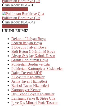
Poliüretan Bordür ve Çıta
Ürün Kodu: PBC-011
ÜRÜN DETAYI
Poliüretan Bordür ve Çıta
Ürün Kodu: PBC-042
ÜRÜN DETAYI
ÜRÜNLERİMİZ
Dekoratif İtalyan Boya
Sedefli İtalyan Boya
3 Boyutlu İtalyan Boya
Brüt Beton Görünümlü Boya
Ahşap & Ağaç Kabuk Desen
Granit Görünümlü Boya
Poliüretan Bordür ve Çıta
Poliüretan Kartonpiyer Süslemeler
Dalga Desenli MDF
3 Boyutlu Kaplamalar
Asma Tavan Hizmetleri
Barisol Tavan Hizmetleri
Kartonpiyer Kemer
Dış Cephe Boya Kaplamalar
Laminant Parke & Sistre Cila
İç ve Dış Mimari Proje Tasarım