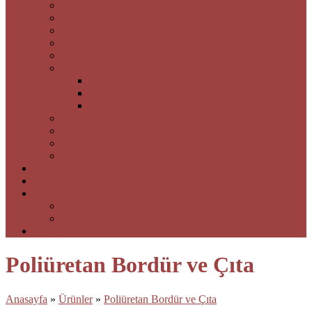
3 Boyutlu Kaplamalar
Asma Tavan Hizmetleri
Barisol Tavan Hizmetleri
Kartonpiyer Kemer
Dış Cephe Boya Kaplamalar
Laminant Parke & Sistre Cila
Laminant Parke
Masif Parke
Sistre Cila
İç ve Dış Mimari Proje Tasarım
Bahçe Peyzaj Hizmetleri
Taş Panel Restorasyon Hizmetleri
Ladekora Özel Üretim Dekoratifler
Referanslarımız
Bizden Haberler
Basında Biz
Fotoğraf Galerisi
Video Galerisi
İletişim
Poliüretan Bordür ve Çıta
Anasayfa
»
Ürünler
»
Poliüretan Bordür ve Çıta