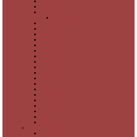
Aretino
Riflessi
Mantovano
Mermer Efekti
Marmorino
Travertino
Traverten
Pescata
Pompeiano
Crash
Mediterraneo
Micaceo
Volterra
Chrome Coat
Metallizato
Vivaldi
Kurtuba
Persepolis
Keykubad
Marblechrome
Milleluci
Fiore
Piacentino
Sedefli İtalyan Boya
Atlantis Gold