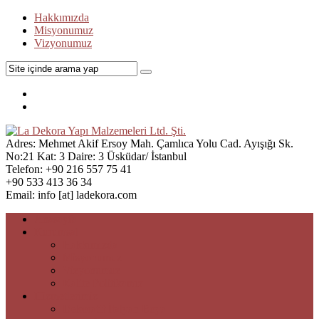
Hakkımızda
Misyonumuz
Vizyonumuz
Adres:
Mehmet Akif Ersoy Mah. Çamlıca Yolu Cad. Ayışığı Sk.
No:21 Kat: 3 Daire: 3 Üsküdar/ İstanbul
Telefon:
+90 216 557 75 41
+90 533 413 36 34
Email:
info [at] ladekora.com
Anasayfa
Kurumsal
Hakkımızda
Misyonumuz
Vizyonumuz
Kalite Politikamız
Hizmetlerimiz
Dekoratif İtalyan Boya