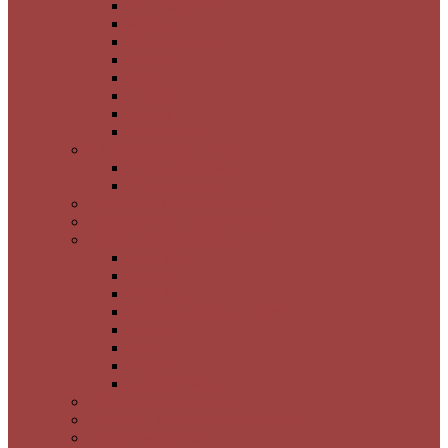
Atlantis Silver
Morina
Nuvole Reflekte
Tuscano
Mina
Simone
Seddef
Nuca Saten
3 Boyutlu İtalyan Boya
3 Boyutlu Desen
Timsah Desen
Brüt Beton Görünümlü Boya
Ahşap & Ağaç Kabuk Desen
Granit Görünümlü Boya
Luna Nera
Satürno
Flora Muci
Flora Silver Gold Bronz
Braşov
Sibiu
Pienza
Saturno Esterno
Poliüretan Bordür ve Çıta
Poliüretan Kartonpiyer Süslemeler
Dalga Desenli MDF