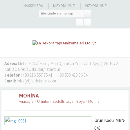
HAKKIMIZDA
MISYONUMUZ
VIZYONUMUZ
Adres:
Mehmet Akif Ersoy Mah. Çamlıca Yolu Cad. Ayışığı Sk. No:21
Kat: 3 Daire: 3 Üsküdar/ İstanbul
Telefon:
+90 216 557 75 41
+90 533 413 36 34
Email:
info [at] ladekora.com
MORINA
Anasayfa
»
Ürünler
»
Sedefli İtalyan Boya
»
Morina
Ürün Kodu: MRN-
045