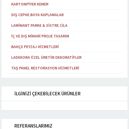
KARTONPIYER KEMER
DIŞ CEPHE BOYA KAPLAMALAR
LAMINANT PARKE & SISTRE CILA
İÇ VE DIŞ MIMARI PROJE TASARIM
BAHÇE PEYZAJ HIZMETLERI
LADEKORA ÖZEL ÜRETIM DEKORATIFLER
TAŞ PANEL RESTORASYON HIZMETLERI
İLGİNİZİ ÇEKEBİLECEK ÜRÜNLER
REFERANSLARIMIZ