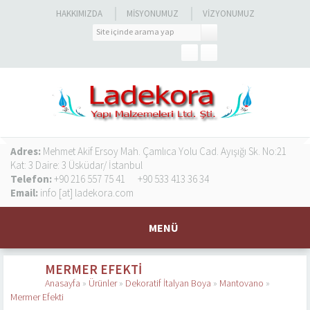
HAKKIMIZDA
MISYONUMUZ
VIZYONUMUZ
Adres:
Mehmet Akif Ersoy Mah. Çamlıca Yolu Cad. Ayışığı Sk. No:21
Kat: 3 Daire: 3 Üsküdar/ İstanbul
Telefon:
+90 216 557 75 41
+90 533 413 36 34
Email:
info [at] ladekora.com
MENÜ
MERMER EFEKTI
Anasayfa
»
Ürünler
»
Dekoratif İtalyan Boya
»
Mantovano
»
Mermer Efekti