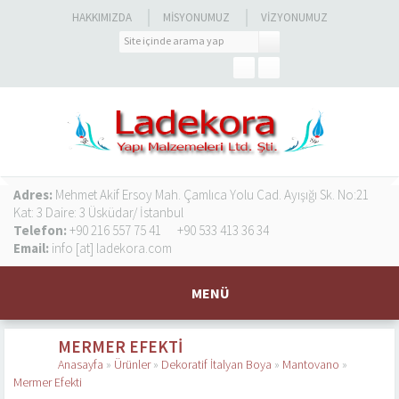
HAKKIMIZDA
MISYONUMUZ
VIZYONUMUZ
Adres:
Mehmet Akif Ersoy Mah. Çamlıca Yolu Cad. Ayışığı Sk. No:21
Kat: 3 Daire: 3 Üsküdar/ İstanbul
Telefon:
+90 216 557 75 41
+90 533 413 36 34
Email:
info [at] ladekora.com
MENÜ
MERMER EFEKTI
Anasayfa
»
Ürünler
»
Dekoratif İtalyan Boya
»
Mantovano
»
Mermer Efekti