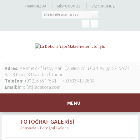
HAKKIMIZDA
MISYONUMUZ
VIZYONUMUZ
Adres:
Mehmet Akif Ersoy Mah. Çamlıca Yolu Cad. Ayışığı Sk. No:21
Kat: 3 Daire: 3 Üsküdar/ İstanbul
Telefon:
+90 216 557 75 41
+90 533 413 36 34
Email:
info [at] ladekora.com
MENÜ
FOTOĞRAF GALERISI
Anasayfa
»
Fotoğraf Galerisi