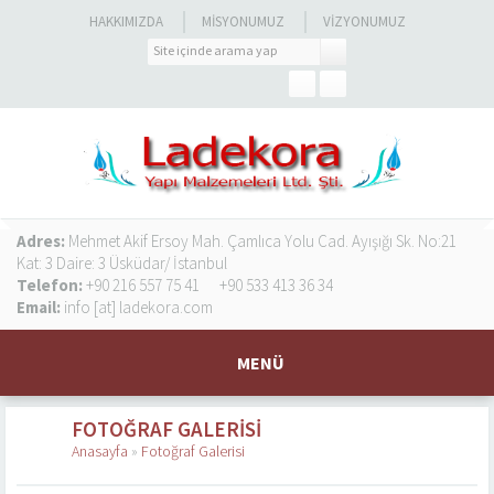
HAKKIMIZDA
MISYONUMUZ
VIZYONUMUZ
Adres:
Mehmet Akif Ersoy Mah. Çamlıca Yolu Cad. Ayışığı Sk. No:21
Kat: 3 Daire: 3 Üsküdar/ İstanbul
Telefon:
+90 216 557 75 41
+90 533 413 36 34
Email:
info [at] ladekora.com
MENÜ
FOTOĞRAF GALERISI
Anasayfa
»
Fotoğraf Galerisi