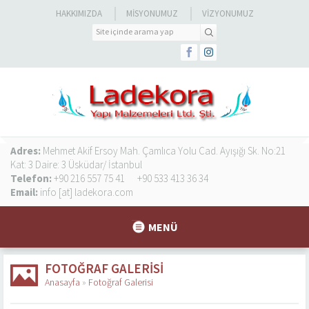
HAKKIMIZDA
MISYONUMUZ
VIZYONUMUZ
Adres:
Mehmet Akif Ersoy Mah. Çamlıca Yolu Cad. Ayışığı Sk. No:21
Kat: 3 Daire: 3 Üsküdar/ İstanbul
Telefon:
+90 216 557 75 41
+90 533 413 36 34
Email:
info [at] ladekora.com
MENÜ
FOTOĞRAF GALERISI
Anasayfa
»
Fotoğraf Galerisi