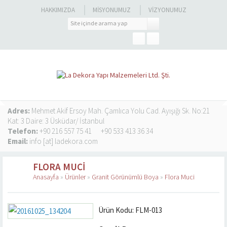
HAKKIMIZDA
MISYONUMUZ
VIZYONUMUZ
Adres:
Mehmet Akif Ersoy Mah. Çamlıca Yolu Cad. Ayışığı Sk. No:21
Kat: 3 Daire: 3 Üsküdar/ İstanbul
Telefon:
+90 216 557 75 41
+90 533 413 36 34
Email:
info [at] ladekora.com
FLORA MUCI
Anasayfa
»
Ürünler
»
Granit Görünümlü Boya
»
Flora Muci
Ürün Kodu: FLM-013