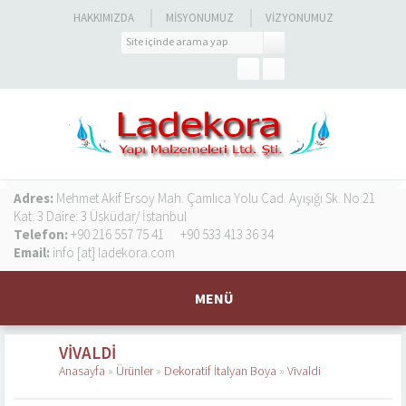
HAKKIMIZDA
MISYONUMUZ
VIZYONUMUZ
Adres:
Mehmet Akif Ersoy Mah. Çamlıca Yolu Cad. Ayışığı Sk. No:21
Kat: 3 Daire: 3 Üsküdar/ İstanbul
Telefon:
+90 216 557 75 41
+90 533 413 36 34
Email:
info [at] ladekora.com
MENÜ
VIVALDI
Anasayfa
»
Ürünler
»
Dekoratif İtalyan Boya
»
Vivaldi