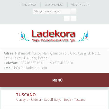
HAKKIMIZDA
MISYONUMUZ
VIZYONUMUZ
Adres:
Mehmet Akif Ersoy Mah. Çamlıca Yolu Cad. Ayışığı Sk. No:21
Kat: 3 Daire: 3 Üsküdar/ İstanbul
Telefon:
+90 216 557 75 41
+90 533 413 36 34
Email:
info [at] ladekora.com
MENÜ
TUSCANO
Anasayfa
»
Ürünler
»
Sedefli İtalyan Boya
»
Tuscano