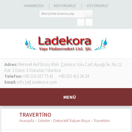
HAKKIMIZDA
MISYONUMUZ
VIZYONUMUZ
Adres:
Mehmet Akif Ersoy Mah. Çamlıca Yolu Cad. Ayışığı Sk. No:21
Kat: 3 Daire: 3 Üsküdar/ İstanbul
Telefon:
+90 216 557 75 41
+90 533 413 36 34
Email:
info [at] ladekora.com
MENÜ
TRAVERTINO
Anasayfa
»
Ürünler
»
Dekoratif İtalyan Boya
»
Travertino