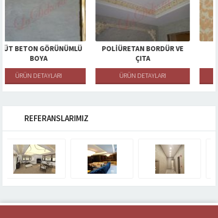
RÜNÜMLÜ
POLIÜRETAN BORDÜR VE
TUSCANO
ÇITA
ARI
ÜRÜN DETAYLARI
ÜRÜN DETAYLARI
REFERANSLARIMIZ