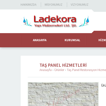
HAKKIMIZDA
MISYONUMUZ
VIZYONUMUZ
ANASAYFA
KURUMSAL
HIZM
TAŞ PANEL HIZMETLERI
Anasayfa
»
Ürünler
»
Taş Panel Restorasyon Hizmet
Ür