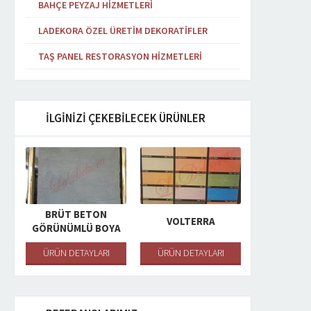
BAHÇE PEYZAJ HIZMETLERI
TAŞ PANEL HIZMETLERI
TAŞ PANEL HIZMETLERI
LADEKORA ÖZEL ÜRETIM DEKORATIFLER
Ürün Kodu: TPH-020
Ürün Kodu: TPH-024
TAŞ PANEL RESTORASYON HIZMETLERI
ÜRÜN DETAYI
ÜRÜN DETAYI
İLGİNİZİ ÇEKEBİLECEK ÜRÜNLER
BRÜT BETON
VOLTERRA
MORI
GÖRÜNÜMLÜ BOYA
ÜRÜN DETAYLARI
ÜRÜN DETAYLARI
ÜRÜN DET