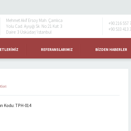
Mehmet Akif Ersoy Mah. Çamlıca
+90 216 557 
Yolu Cad. Ayışığı Sk. No:21 Kat: 3
+90 533 413 
Daire: 3 Üsküdar/ İstanbul
ETLERIMIZ
REFERANSLARIMIZ
BIZDEN HABERLER
leri
ün Kodu: TPH-014