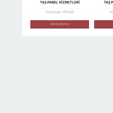
ZMETLERI
TAŞ PANEL HIZMETLERI
TAŞ P
PH-009
Ürün Kodu: TPH-019
Ür
AYI
ÜRÜN DETAYI