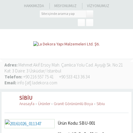
HAKKIMIZDA
MISYONUMUZ
VIZYONUMUZ
Adres:
Mehmet Akif Ersoy Mah. Çamlıca Yolu Cad. Ayışığı Sk. No:21
Kat: 3 Daire: 3 Üsküdar/ İstanbul
Telefon:
+90 216 557 75 41
+90 533 413 36 34
Email:
info [at] ladekora.com
SIBIU
Anasayfa
»
Ürünler
»
Granit Görünümlü Boya
»
Sibiu
Ürün Kodu: SBU-001