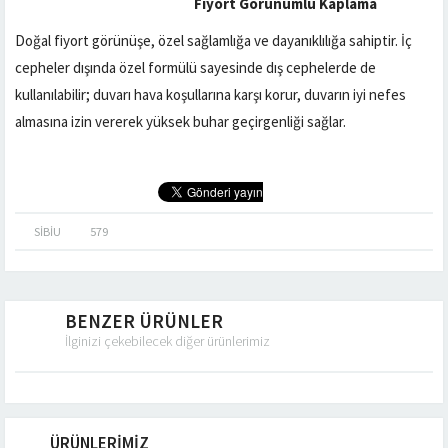
Fiyort Görünümlü Kaplama
Doğal fiyort görünüşe, özel sağlamlığa ve dayanıklılığa sahiptir. İç
cepheler dışında özel formülü sayesinde dış cephelerde de
kullanılabilir; duvarı hava koşullarına karşı korur, duvarın iyi nefes
almasına izin vererek yüksek buhar geçirgenliği sağlar.
SIBIU
579
BENZER ÜRÜNLER
İlginizi çekebilecek diğer ürünlerimiz
ÜRÜNLERİMİZ