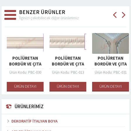
BENZER ÜRÜNLER
İlginizi çekebilecek diğer ürünlerimiz
POLIÜRETAN
POLIÜRETAN
POLIÜRETAN
BORDÜR VE ÇITA
BORDÜR VE ÇITA
BORDÜR VE ÇITA
Ürün Kodu: PBC-030
Ürün Kodu: PBC-013
Ürün Kodu: PBC-031
ÜRÜN DETAYI
ÜRÜN DETAYI
ÜRÜN DETAYI
ÜRÜNLERİMİZ
DEKORATIF İTALYAN BOYA