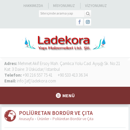
HAKKIMIZDA
MISYONUMUZ
VIZYONUMUZ
Adres:
Mehmet Akif Ersoy Mah. Çamlıca Yolu Cad. Ayışığı Sk. No:21
Kat: 3 Daire: 3 Üsküdar/ İstanbul
Telefon:
+90 216 557 75 41
+90 533 413 36 34
Email:
info [at] ladekora.com
MENÜ
POLIÜRETAN BORDÜR VE ÇITA
Anasayfa
»
Ürünler
»
Poliüretan Bordür ve Çıta