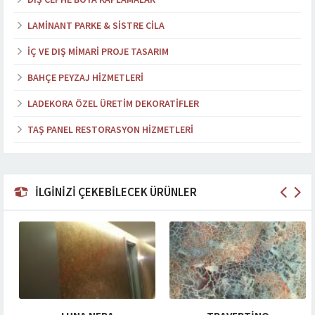
LAMINANT PARKE & SISTRE CILA
İÇ VE DIŞ MIMARI PROJE TASARIM
BAHÇE PEYZAJ HIZMETLERI
LADEKORA ÖZEL ÜRETIM DEKORATIFLER
TAŞ PANEL RESTORASYON HIZMETLERI
İLGİNİZİ ÇEKEBİLECEK ÜRÜNLER