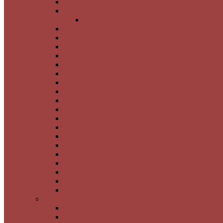
Riflessi
Mantovano
Mermer Efekti
Marmorino
Travertino
Traverten
Pescata
Pompeiano
Crash
Mediterraneo
Micaceo
Volterra
Chrome Coat
Metallizato
Vivaldi
Kurtuba
Persepolis
Keykubad
Marblechrome
Milleluci
Fiore
Piacentino
Sedefli İtalyan Boya
Atlantis Gold
Atlantis Silver