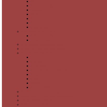
Morina
Nuvole Reflekte
Tuscano
Mina
Simone
Seddef
Nuca Saten
3 Boyutlu İtalyan Boya
3 Boyutlu Desen
Timsah Desen
Brüt Beton Görünümlü Boya
Ahşap & Ağaç Kabuk Desen
Granit Görünümlü Boya
Luna Nera
Satürno
Flora Muci
Flora Silver Gold Bronz
Braşov
Sibiu
Pienza
Saturno Esterno
Poliüretan Bordür ve Çıta
Poliüretan Kartonpiyer Süslemeler
Dalga Desenli MDF
3 Boyutlu Kaplamalar