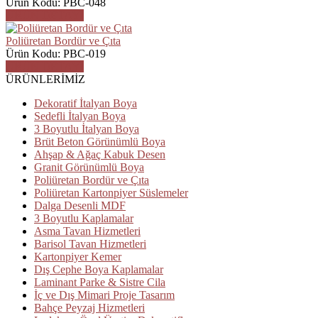
Ürün Kodu: PBC-048
ÜRÜN DETAYI
Poliüretan Bordür ve Çıta
Ürün Kodu: PBC-019
ÜRÜN DETAYI
ÜRÜNLERİMİZ
Dekoratif İtalyan Boya
Sedefli İtalyan Boya
3 Boyutlu İtalyan Boya
Brüt Beton Görünümlü Boya
Ahşap & Ağaç Kabuk Desen
Granit Görünümlü Boya
Poliüretan Bordür ve Çıta
Poliüretan Kartonpiyer Süslemeler
Dalga Desenli MDF
3 Boyutlu Kaplamalar
Asma Tavan Hizmetleri
Barisol Tavan Hizmetleri
Kartonpiyer Kemer
Dış Cephe Boya Kaplamalar
Laminant Parke & Sistre Cila
İç ve Dış Mimari Proje Tasarım
Bahçe Peyzaj Hizmetleri