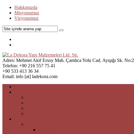
Hakkımızda
Misyonumuz
Vizyonumuz
Adres:
Mehmet Akif Ersoy Mah. Çamlıca Yolu Cad. Ayışığı Sk. No:21
Telefon:
+90 216 557 75 41
+90 533 413 36 34
Email:
info [at] ladekora.com
Anasayfa
Kurumsal
Hakkımızda
Misyonumuz
Vizyonumuz
Kalite Politikamız
Hizmetlerimiz
Dekoratif İtalyan Boya
Aretino