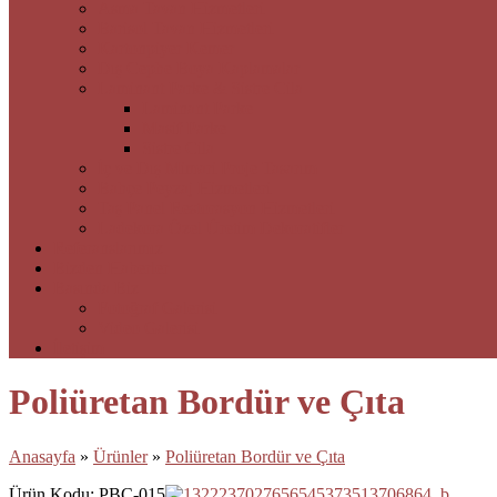
Asma Tavan Hizmetleri
Barisol Tavan Hizmetleri
Kartonpiyer Kemer
Dış Cephe Boya Kaplamalar
Laminant Parke & Sistre Cila
Laminant Parke
Masif Parke
Sistre Cila
İç ve Dış Mimari Proje Tasarım
Bahçe Peyzaj Hizmetleri
Taş Panel Restorasyon Hizmetleri
Ladekora Özel Üretim Dekoratifler
Referanslarımız
Bizden Haberler
Basında Biz
Fotoğraf Galerisi
Video Galerisi
İletişim
Poliüretan Bordür ve Çıta
Anasayfa
»
Ürünler
»
Poliüretan Bordür ve Çıta
Ürün Kodu: PBC-015