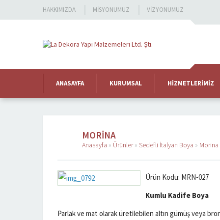
HAKKIMIZDA
MISYONUMUZ
VIZYONUMUZ
ANASAYFA
KURUMSAL
HIZMETLERIMIZ
MORINA
Anasayfa
»
Ürünler
»
Sedefli İtalyan Boya
»
Morina
Ürün Kodu: MRN-027
Kumlu Kadife Boya
Parlak ve mat olarak üretilebilen altın gümüş veya bro