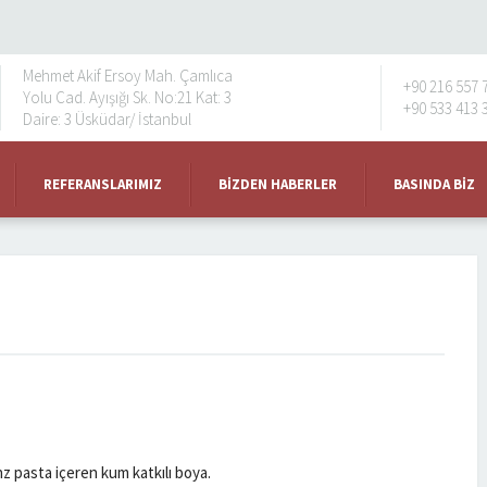
Mehmet Akif Ersoy Mah. Çamlıca
+90 216 557 
Yolu Cad. Ayışığı Sk. No:21 Kat: 3
+90 533 413 
Daire: 3 Üsküdar/ İstanbul
REFERANSLARIMIZ
BIZDEN HABERLER
BASINDA BIZ
nz pasta içeren kum katkılı boya.