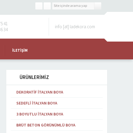
75 41
info [at] ladekora.com
36 34
İLETIŞIM
ÜRÜNLERİMİZ
DEKORATIF İTALYAN BOYA
SEDEFLI İTALYAN BOYA
3 BOYUTLU İTALYAN BOYA
BRÜT BETON GÖRÜNÜMLÜ BOYA