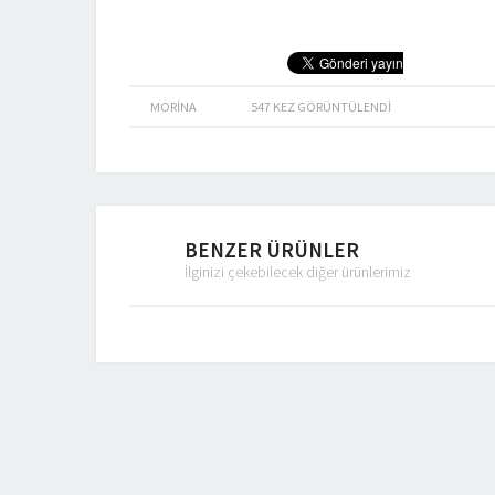
MORINA
547
KEZ GÖRÜNTÜLENDI
BENZER ÜRÜNLER
İlginizi çekebilecek diğer ürünlerimiz