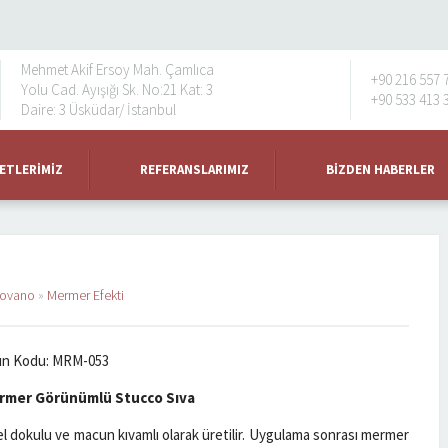
Mehmet Akif Ersoy Mah. Çamlıca
+90 216 557 
Yolu Cad. Ayışığı Sk. No:21 Kat: 3
+90 533 413 
Daire: 3 Üsküdar/ İstanbul
ETLERIMIZ
REFERANSLARIMIZ
BIZDEN HABERLER
ovano
»
Mermer Efekti
ün Kodu: MRM-053
rmer Görünümlü Stucco Sıva
l dokulu ve macun kıvamlı olarak üretilir. Uygulama sonrası mermer