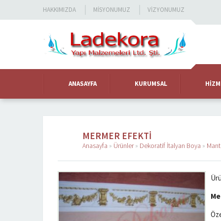
HAKKIMIZDA
MISYONUMUZ
VIZYONUMUZ
ANASAYFA
KURUMSAL
HIZM
MERMER EFEKTI
Anasayfa
»
Ürünler
»
Dekoratif İtalyan Boya
»
Mant
Ü
r
Me
Öze