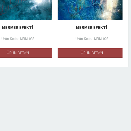
ERMER EFEKTI
MERMER EFEKTI
ün Kodu: MRM-033
Ürün Kodu: MRM-003
ÜRÜN DETAYI
ÜRÜN DETAYI
BRÜT BETON
GÖRÜNÜMLÜ BOY
ÜRÜN DETAYLARI