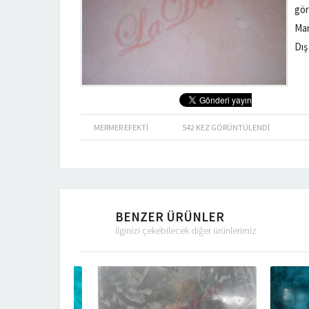
gör
Man
Dış
MERMER EFEKTI
542
KEZ GÖRÜNTÜLENDI
BENZER ÜRÜNLER
İlginizi çekebilecek diğer ürünlerimiz