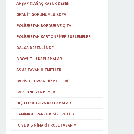
AHŞAP & AĞAÇ KABUK DESEN
GRANIT GÖRÜNÜMLÜ BOYA
POLIÜRETAN BORDÜR VE ÇITA
POLIÜRETAN KARTONPIYER SÜSLEMELER
DALGA DESENLI MDF
3 BOYUTLU KAPLAMALAR
ASMA TAVAN HIZMETLERI
BARISOL TAVAN HIZMETLERI
KARTONPIYER KEMER
DIŞ CEPHE BOYA KAPLAMALAR
LAMINANT PARKE & SISTRE CILA
İÇ VE DIŞ MIMARI PROJE TASARIM