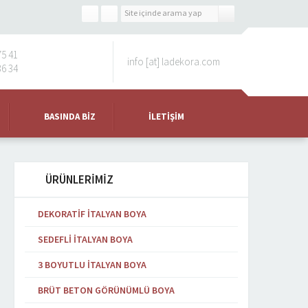
75 41
info [at] ladekora.com
36 34
BASINDA BIZ
İLETIŞIM
ÜRÜNLERİMİZ
DEKORATIF İTALYAN BOYA
SEDEFLI İTALYAN BOYA
3 BOYUTLU İTALYAN BOYA
BRÜT BETON GÖRÜNÜMLÜ BOYA