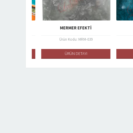
FEKTI
MERMER EFEKTI
M
RM-037
Ürün Kodu: MRM-039
Ür
AYI
ÜRÜN DETAYI