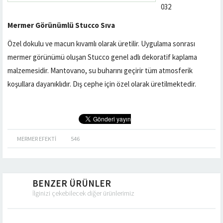
032
Mermer Görünümlü Stucco Sıva
Özel dokulu ve macun kıvamlı olarak üretilir. Uygulama sonrası
mermer görünümü oluşan Stucco genel adlı dekoratif kaplama
malzemesidir. Mantovano, su buharını geçirir tüm atmosferik
koşullara dayanıklıdır. Dış cephe için özel olarak üretilmektedir.
MERMER EFEKTI
546
BENZER ÜRÜNLER
İlginizi çekebilecek diğer ürünlerimiz