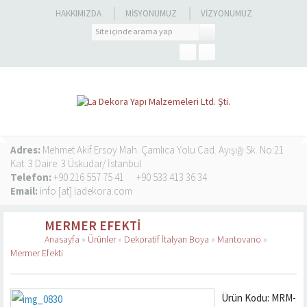
HAKKIMIZDA
MISYONUMUZ
VIZYONUMUZ
Adres:
Mehmet Akif Ersoy Mah. Çamlıca Yolu Cad. Ayışığı Sk. No:21
Kat: 3 Daire: 3 Üsküdar/ İstanbul
Telefon:
+90 216 557 75 41
+90 533 413 36 34
Email:
info [at] ladekora.com
MERMER EFEKTI
Anasayfa
»
Ürünler
»
Dekoratif İtalyan Boya
»
Mantovano
»
Mermer Efekti
Ürün Kodu: MRM-