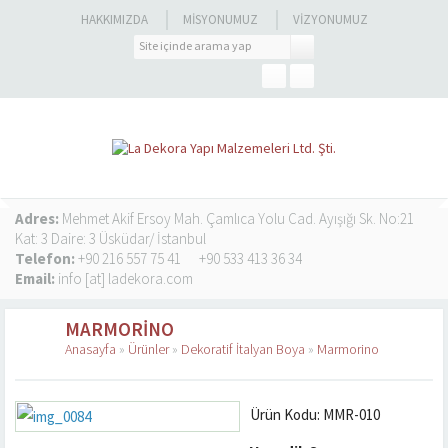
HAKKIMIZDA
MISYONUMUZ
VIZYONUMUZ
Adres:
Mehmet Akif Ersoy Mah. Çamlıca Yolu Cad. Ayışığı Sk. No:21
Kat: 3 Daire: 3 Üsküdar/ İstanbul
Telefon:
+90 216 557 75 41
+90 533 413 36 34
Email:
info [at] ladekora.com
MARMORINO
Anasayfa
»
Ürünler
»
Dekoratif İtalyan Boya
»
Marmorino
Ürün Kodu: MMR-010