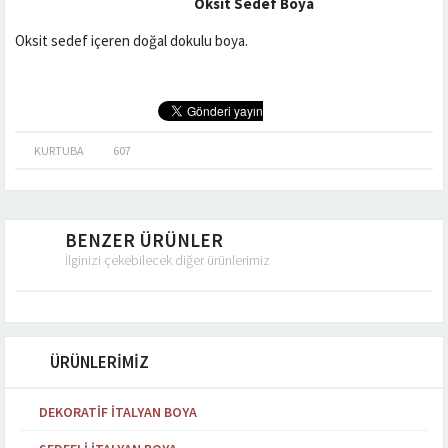
Oksit Sedef Boya
Oksit sedef içeren doğal dokulu boya.
KURTUBA
607
BENZER ÜRÜNLER
İlginizi çekebilecek diğer ürünlerimiz
ÜRÜNLERİMİZ
DEKORATIF İTALYAN BOYA