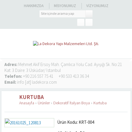
HAKKIMIZDA
MISYONUMUZ
VIZYONUMUZ
Adres:
Mehmet Akif Ersoy Mah. Çamlıca Yolu Cad. Ayışığı Sk. No:21
Kat: 3 Daire: 3 Üsküdar/ İstanbul
Telefon:
+90 216 557 75 41
+90 533 413 36 34
Email:
info [at] ladekora.com
KURTUBA
Anasayfa
»
Ürünler
»
Dekoratif İtalyan Boya
»
Kurtuba
Ürün Kodu: KRT-004