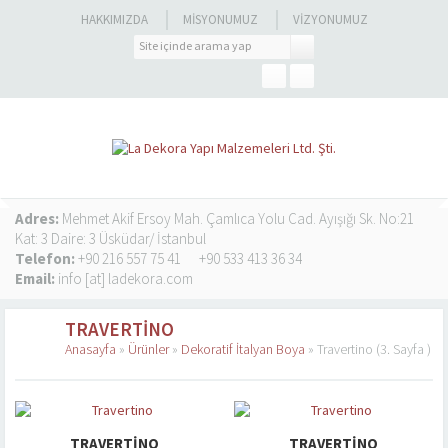
HAKKIMIZDA
MISYONUMUZ
VIZYONUMUZ
Adres:
Mehmet Akif Ersoy Mah. Çamlıca Yolu Cad. Ayışığı Sk. No:21
Kat: 3 Daire: 3 Üsküdar/ İstanbul
Telefon:
+90 216 557 75 41
+90 533 413 36 34
Email:
info [at] ladekora.com
TRAVERTINO
Anasayfa
»
Ürünler
»
Dekoratif İtalyan Boya
»
Travertino
(3. Sayfa )
TRAVERTINO
TRAVERTINO