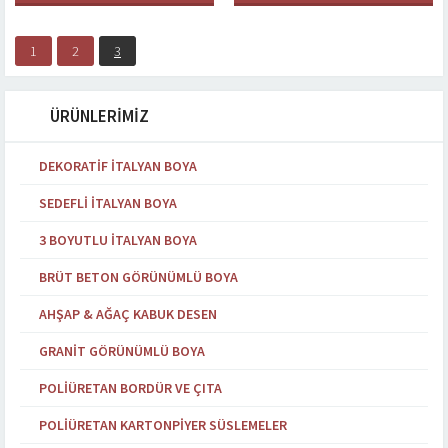
1
2
3
ÜRÜNLERİMİZ
DEKORATIF İTALYAN BOYA
SEDEFLI İTALYAN BOYA
3 BOYUTLU İTALYAN BOYA
BRÜT BETON GÖRÜNÜMLÜ BOYA
AHŞAP & AĞAÇ KABUK DESEN
GRANIT GÖRÜNÜMLÜ BOYA
POLIÜRETAN BORDÜR VE ÇITA
POLIÜRETAN KARTONPIYER SÜSLEMELER