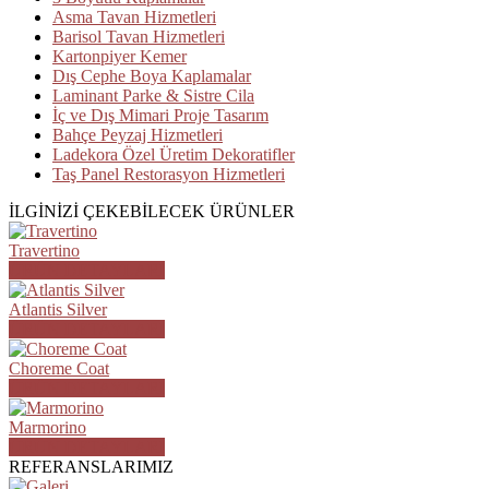
Asma Tavan Hizmetleri
Barisol Tavan Hizmetleri
Kartonpiyer Kemer
Dış Cephe Boya Kaplamalar
Laminant Parke & Sistre Cila
İç ve Dış Mimari Proje Tasarım
Bahçe Peyzaj Hizmetleri
Ladekora Özel Üretim Dekoratifler
Taş Panel Restorasyon Hizmetleri
İLGİNİZİ ÇEKEBİLECEK ÜRÜNLER
Travertino
ÜRÜN DETAYLARI
Atlantis Silver
ÜRÜN DETAYLARI
Choreme Coat
ÜRÜN DETAYLARI
Marmorino
ÜRÜN DETAYLARI
REFERANSLARIMIZ