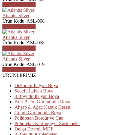
ÜRÜN DETAYI
Atlantis Silver
Ürün Kodu: ASL-008
ÜRÜN DETAYI
Atlantis Silver
Ürün Kodu: ASL-058
ÜRÜN DETAYI
Atlantis Silver
Ürün Kodu: ASL-019
ÜRÜN DETAYI
ÜRÜNLERİMİZ
Dekoratif İtalyan Boya
Sedefli İtalyan Boya
3 Boyutlu İtalyan Boya
Brüt Beton Görünümlü Boya
Ahşap & Ağaç Kabuk Desen
Granit Görünümlü Boya
Poliüretan Bordür ve Çıta
Poliüretan Kartonpiyer Süslemeler
Dalga Desenli MDF
3 Boyutlu Kaplamalar