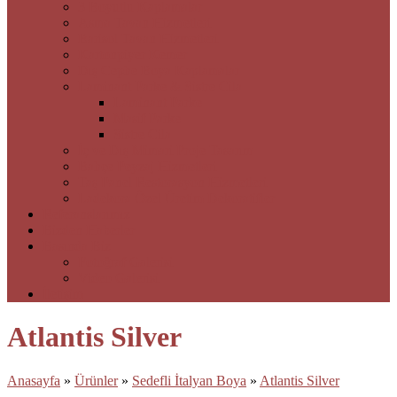
3 Boyutlu Kaplamalar
Asma Tavan Hizmetleri
Barisol Tavan Hizmetleri
Kartonpiyer Kemer
Dış Cephe Boya Kaplamalar
Laminant Parke & Sistre Cila
Laminant Parke
Masif Parke
Sistre Cila
İç ve Dış Mimari Proje Tasarım
Bahçe Peyzaj Hizmetleri
Taş Panel Restorasyon Hizmetleri
Ladekora Özel Üretim Dekoratifler
Referanslarımız
Bizden Haberler
Basında Biz
Fotoğraf Galerisi
Video Galerisi
İletişim
Atlantis Silver
Anasayfa
»
Ürünler
»
Sedefli İtalyan Boya
»
Atlantis Silver