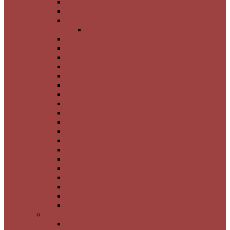
Aretino
Riflessi
Mantovano
Mermer Efekti
Marmorino
Travertino
Traverten
Pescata
Pompeiano
Crash
Mediterraneo
Micaceo
Volterra
Chrome Coat
Metallizato
Vivaldi
Kurtuba
Persepolis
Keykubad
Marblechrome
Milleluci
Fiore
Piacentino
Sedefli İtalyan Boya
Atlantis Gold