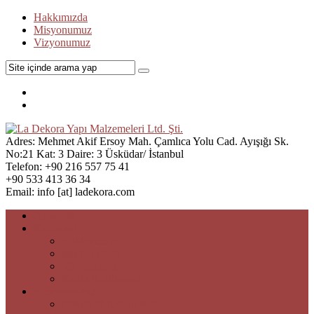
Hakkımızda
Misyonumuz
Vizyonumuz
Adres:
Mehmet Akif Ersoy Mah. Çamlıca Yolu Cad. Ayışığı Sk.
No:21 Kat: 3 Daire: 3 Üsküdar/ İstanbul
Telefon:
+90 216 557 75 41
+90 533 413 36 34
Email:
info [at] ladekora.com
Anasayfa
Kurumsal
Hakkımızda
Misyonumuz
Vizyonumuz
Kalite Politikamız
Hizmetlerimiz
Dekoratif İtalyan Boya