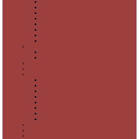
Atlantis Silver
Morina
Nuvole Reflekte
Tuscano
Mina
Simone
Seddef
Nuca Saten
3 Boyutlu İtalyan Boya
3 Boyutlu Desen
Timsah Desen
Brüt Beton Görünümlü Boya
Ahşap & Ağaç Kabuk Desen
Granit Görünümlü Boya
Luna Nera
Satürno
Flora Muci
Flora Silver Gold Bronz
Braşov
Sibiu
Pienza
Saturno Esterno
Poliüretan Bordür ve Çıta
Poliüretan Kartonpiyer Süslemeler
Dalga Desenli MDF