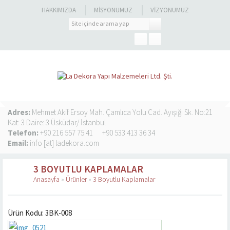
HAKKIMIZDA
MISYONUMUZ
VIZYONUMUZ
Adres:
Mehmet Akif Ersoy Mah. Çamlıca Yolu Cad. Ayışığı Sk. No:21
Kat: 3 Daire: 3 Üsküdar/ İstanbul
Telefon:
+90 216 557 75 41
+90 533 413 36 34
Email:
info [at] ladekora.com
3 BOYUTLU KAPLAMALAR
Anasayfa
»
Ürünler
»
3 Boyutlu Kaplamalar
Ürün Kodu: 3BK-008