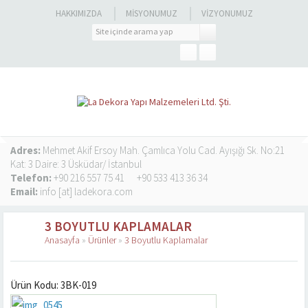
HAKKIMIZDA
MISYONUMUZ
VIZYONUMUZ
Adres:
Mehmet Akif Ersoy Mah. Çamlıca Yolu Cad. Ayışığı Sk. No:21
Kat: 3 Daire: 3 Üsküdar/ İstanbul
Telefon:
+90 216 557 75 41
+90 533 413 36 34
Email:
info [at] ladekora.com
3 BOYUTLU KAPLAMALAR
Anasayfa
»
Ürünler
»
3 Boyutlu Kaplamalar
Ürün Kodu: 3BK-019