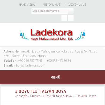
HAKKIMIZDA
MISYONUMUZ
VIZYONUMUZ
Adres:
Mehmet Akif Ersoy Mah. Çamlıca Yolu Cad. Ayışığı Sk. No:21
Kat: 3 Daire: 3 Üsküdar/ İstanbul
Telefon:
+90 216 557 75 41
+90 533 413 36 34
Email:
info [at] ladekora.com
MENÜ
3 BOYUTLU İTALYAN BOYA
Anasayfa
»
Ürünler
»
3 Boyutlu İtalyan Boya
»
3 Boyutlu Desen